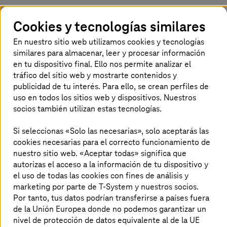
Cookies y tecnologías similares
"LinkedIn"
"X"
"Xing"
Compartir artículo
En nuestro sitio web utilizamos cookies y tecnologías
similares para almacenar, leer y procesar información
en tu dispositivo final. Ello nos permite analizar el
Premio al Reconocimiento Empresarial
tráfico del sitio web y mostrarte contenidos y
publicidad de tu interés. Para ello, se crean perfiles de
La Universidad de Granada otorga el ‘Premio al
uso en todos los sitios web y dispositivos. Nuestros
Reconocimiento Empresarial’ a
T-Systems
socios también utilizan estas tecnologías.
Iberia por su contribución a la consecución de
Si seleccionas «Solo las necesarias», solo aceptarás las
los objetivos estratégicos de la universidad en
cookies necesarias para el correcto funcionamiento de
materia de innovación, formación permanente,
nuestro sitio web. «Aceptar todas» significa que
transferencia de conocimiento y orientación
autorizas el acceso a la información de tu dispositivo y
internacional en los programas que se han
el uso de todas las cookies con fines de análisis y
iniciado. Pedro Mercado, Rector de la
marketing por parte de T-System y nuestros socios.
Por tanto, tus datos podrían transferirse a países fuera
Universidad de Granada, ha hecho entrega del
de la Unión Europea donde no podemos garantizar un
premio y ha destacado la importancia de la
nivel de protección de datos equivalente al de la UE
colaboración entre organizaciones centradas