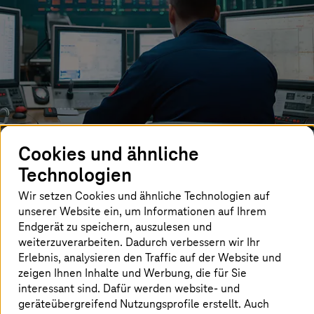
Cookies und ähnliche
Technologien
Ein Schlüsselelement beim Aufbau von Cyberresilienz ist
Wir setzen Cookies und ähnliche Technologien auf
die Cyberwiederherstellung – ein reaktiver Ansatz nach
unserer Website ein, um Informationen auf Ihrem
einem Vorfall. Die Pläne zur Cyber Recovery sind wie
Endgerät zu speichern, auszulesen und
Disaster-Recovery-Pläne, die darauf abzielen, IT-
weiterzuverarbeiten. Dadurch verbessern wir Ihr
Infrastrukturen und Daten nach Unterbrechungen
Erlebnis, analysieren den Traffic auf der Website und
aufgrund unerwarteter Ereignisse (politische Ereignisse,
zeigen Ihnen Inhalte und Werbung, die für Sie
Naturkatastrophen, Kriege usw.) wiederherzustellen.
interessant sind. Dafür werden website- und
Lösungen zur Cyberwiederherstellung befassen sich
geräteübergreifend Nutzungsprofile erstellt. Auch
ausschließlich mit Cybervorfällen.