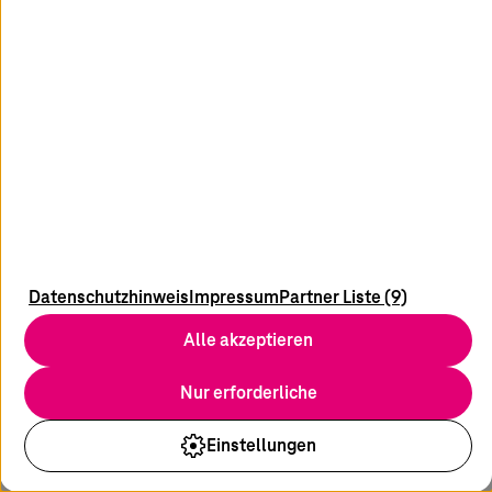
Warum moderne Unternehmen eine
Cyberresilienz-Strategie benötigen
Erfahren Sie mehr über die zunehmenden Bedrohungen
der IT-Umgebungen, warum Unternehmen resilient sein
Datenschutzhinweis
Impressum
Partner Liste (9)
müssen und was Sie tun können, um Resilienz zu
erreichen.
Alle akzeptieren
Nur erforderliche
Einstellungen