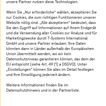
unsere Partner nutzen diese Technologien.
Die Wiederherstellung von Systemen, Daten und
Wenn Sie „Nur erforderliche“ wählen, akzeptieren Sie
Abläufen nach einem Cyberangriff oder einer
nur Cookies, die zum richtigen Funktionieren unserer
Datenschutzverletzung ist für jedes Unternehmen
Website nötig sind. „Alle akzeptieren“ bedeutet, dass
absolut kritisch. Effiziente Recovery-Maßnahmen können
die Auswirkungen des Angriffs erheblich verringern und
Sie den Zugriff auf Informationen auf Ihrem Endgerät
Kosten sparen. Die durchschnittlichen
und die Verwendung aller Cookies zur Analyse und für
Wiederherstellungskosten, die Unternehmen im Jahr
Marketingzwecke durch
T-Systems
International
5
2023 zu tragen hatten, lagen bei 1,85 Millionen USD.
GmbH und unsere Partner erlauben. Ihre Daten
könnten dann in Länder außerhalb der Europäischen
Union übermittelt werden, wo wir kein
Finanzielle Verluste steigen
Datenschutzniveau garantieren können, das dem der
EU entspricht (siehe Art. 49 (1) a DSGVO). Unter
Finanziellen Verluste aufgrund von Angriffen nehmen
„Einstellungen“ können Sie alles im Detail festlegen
täglich zu. Allein im Jahr 2023 überstieg die Summe der
und Ihre Einwilligung jederzeit ändern.
6
Ransomware-Zahlungen 1 Milliarde US-Dollar.
Von allen
Sicherheitsvorfällen waren 24 % mit Ransomware
Weitere Informationen finden Sie im
verbunden. Die Zahlung des Lösegelds ist jedoch keine
Datenschutzhinweis und in der Partnerliste.
Garantie dafür, dass man alle Daten zurückbekommt.
Einem Bericht von Gartner zufolge werden im
Durchschnitt nur 65 % der Daten nach der Zahlung
7
zurückgegeben.
Außerdem verlangen Ransomware-