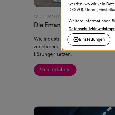
werden, wo wir kein Date
DSGVO). Unter „Einstellun
08. Juli 2026 |
Cloud Services
Weitere Informationen fi
Die Emanzipation Europas
Datenschutzhinweis
Imp
Wie Industrie und Verwaltung
Einstellungen
zunehmend auf souveräne Cloud-
Lösungen setzen.
Mehr erfahren