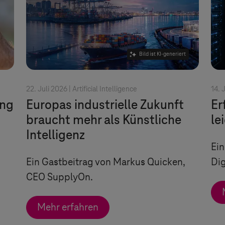
Bild ist KI-generiert
22. Juli 2026 |
Artificial Intelligence
14. 
ung
Europas industrielle Zukunft
Er
braucht mehr als Künstliche
le
Intelligenz
Ein
Ein Gastbeitrag von Markus Quicken,
Dig
CEO SupplyOn.
Mehr erfahren