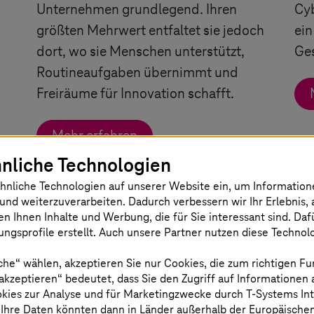
Unternehmen grundlegend. Ihren
Cyb
größten Mehrwert entfaltet sie jedoch
ein
dort, wo sie Menschen unterstützt,
Ge
Routineaufgaben übernimmt und
Freiräume für Innovation schafft.
Mehr erfahren
nliche Technologien
hnliche Technologien auf unserer Website ein, um Informatio
und weiterzuverarbeiten. Dadurch verbessern wir Ihr Erlebnis, 
en Ihnen Inhalte und Werbung, die für Sie interessant sind. Da
ngsprofile erstellt. Auch unsere Partner nutzen diese Technol
che“ wählen, akzeptieren Sie nur Cookies, die zum richtigen Fu
 akzeptieren“ bedeutet, dass Sie den Zugriff auf Informationen
okies zur Analyse und für Marketingzwecke durch
T-Systems
In
 Ihre Daten könnten dann in Länder außerhalb der Europäische
t
Bild ist KI-generiert