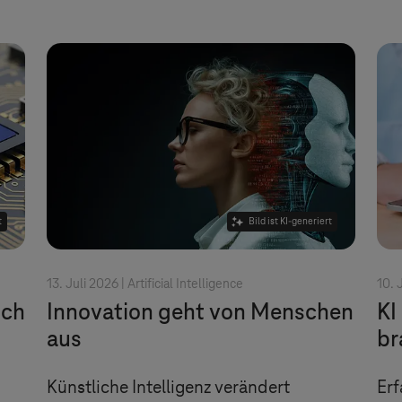
t
Bild ist KI-generiert
13. Juli 2026 |
Artificial Intelligence
10. 
ich
Innovation geht von Menschen
KI
aus
br
Künstliche Intelligenz verändert
Erf