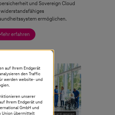
ersicherheit und Sovereign Cloud
 widerstandsfähiges
sundheitssystem ermöglichen.
Mehr erfahren
nen auf Ihrem Endgerät
analysieren den Traffic
für werden website- und
ogien.
nktionieren unserer
 auf Ihrem Endgerät und
ternational GmbH und
n Union übermittelt
Bild ist KI-generiert