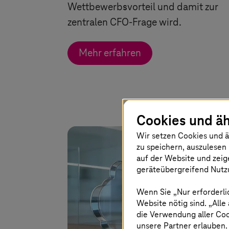
Wettbewerbsvorteil und damit zur
zentralen CFO-Frage wird.
Mehr erfahren
Cookies und äh
Wir setzen Cookies und ä
zu speichern, auszulesen 
auf der Website und zeig
geräteübergreifend Nutzu
Wenn Sie „Nur erforderli
Website nötig sind. „Alle
die Verwendung aller Co
unsere Partner erlauben.
Bild ist KI-generier