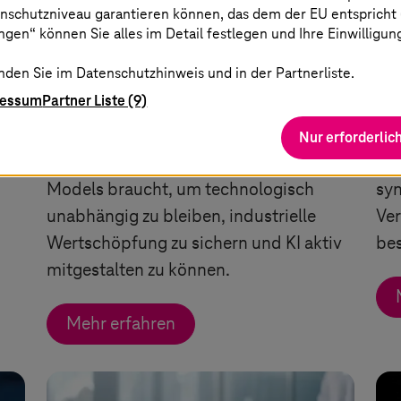
nschutzniveau garantieren können, das dem der EU entspricht (s
gen“ können Sie alles im Detail festlegen und Ihre Einwilligun
01. Juli 2026 |
Artificial Intelligence
29. 
nden Sie im Datenschutzhinweis und in der Partnerliste.
Europas KI-Souveränität
Wi
ressum
Partner Liste (9)
entscheidet sich jetzt
fä
Nur erforderlic
Warum Europa offene Foundation
Erf
Models braucht, um technologisch
syn
unabhängig zu bleiben, industrielle
Ve
Wertschöpfung zu sichern und KI aktiv
be
mitgestalten zu können.
Mehr erfahren