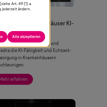
iehe Art. 49 (1) a
g jederzeit ändern.
Juni 2026 |
Gesundheitswesen
e werden Krankenhäuser KI-
hig?
he
Alle akzeptieren
ahren Sie, wie
T-Systems
und
edra die KI-Fähigkeit und Echtzeit-
rsorgung in Krankenhäusern
schleunigen.
Mehr erfahren