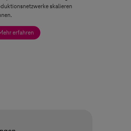
duktionsnetzwerke skalieren
nnen.
Mehr erfahren
row
 arrow