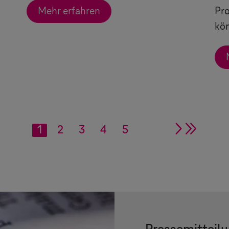
Mehr erfahren
Pro
kö
1
2
3
4
5
single ar
double