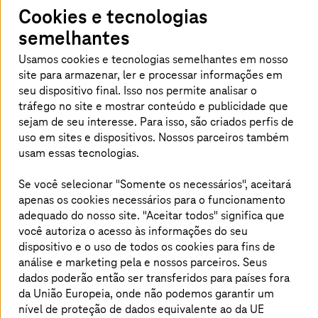
Cookies e tecnologias
semelhantes
Princípio 1: Habilitar o fluxo de dados
Usamos cookies e tecnologias semelhantes em nosso
site para armazenar, ler e processar informações em
O mercado de IA está crescendo: Quando converso com
seu dispositivo final. Isso nos permite analisar o
analistas, eles estimam que as vendas globais dessa
tráfego no site e mostrar conteúdo e publicidade que
tecnologia mais do que dobrarão até 2028, chegando a
sejam de seu interesse. Para isso, são criados perfis de
cerca de US$ 1,2 trilhão. Muitos setores – desde a
uso em sites e dispositivos. Nossos parceiros também
indústria automotiva até o setor de energia e empresas
usam essas tecnologias.
de logística – estão investindo em soluções de IA. No
entanto, atualmente, as empresas costumam usar a IA
Se você selecionar "Somente os necessários", aceitará
apenas para aplicativos individuais. Entretanto, as
apenas os cookies necessários para o funcionamento
implementações autônomas muito específicas, em
adequado do nosso site. "Aceitar todos" significa que
particular, são difíceis de transferir para outras áreas.
você autoriza o acesso às informações do seu
Portanto, o primeiro princípio ao lidar com a IA é: Foco
dispositivo e o uso de todos os cookies para fins de
total na fusão de todos os sistemas operacionais. A cada
análise e marketing pela
e nossos parceiros. Seus
novo sistema que as empresas introduzem, elas devem
garantir que ele possa se comunicar com os outros
dados poderão então ser transferidos para países fora
sistemas existentes por meio de interfaces. A propósito,
da União Europeia, onde não podemos garantir um
isso se aplica independentemente de a IA estar em uso
nível de proteção de dados equivalente ao da UE