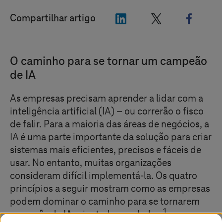
"LinkedIn"
"X"
"Faceb
Compartilhar artigo
O caminho para se tornar um campeão
de IA
As empresas precisam aprender a lidar com a
inteligência artificial (IA) – ou correrão o fisco
de falir. Para a maioria das áreas de negócios, a
IA é uma parte importante da solução para criar
sistemas mais eficientes, precisos e fáceis de
usar. No entanto, muitas organizações
consideram difícil implementá-la. Os quatro
princípios a seguir mostram como as empresas
podem dominar o caminho para se tornarem
1
campeãs de IA orientada por dados.