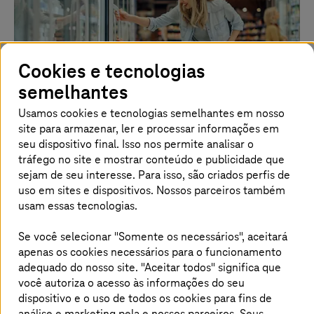
Cookies e tecnologias
semelhantes
Usamos cookies e tecnologias semelhantes em nosso
site para armazenar, ler e processar informações em
seu dispositivo final. Isso nos permite analisar o
A Vion se concentra em nuvem, IA e
tráfego no site e mostrar conteúdo e publicidade que
sejam de seu interesse. Para isso, são criados perfis de
inovação digital
uso em sites e dispositivos. Nossos parceiros também
usam essas tecnologias.
A infraestrutura aprimorada e as cargas de trabalho
otimizadas reduzem os custos do data center em
Se você selecionar "Somente os necessários", aceitará
25% com o Azure Cloud
apenas os cookies necessários para o funcionamento
adequado do nosso site. "Aceitar todos" significa que
Saiba mais
você autoriza o acesso às informações do seu
dispositivo e o uso de todos os cookies para fins de
análise e marketing pela
e nossos parceiros. Seus