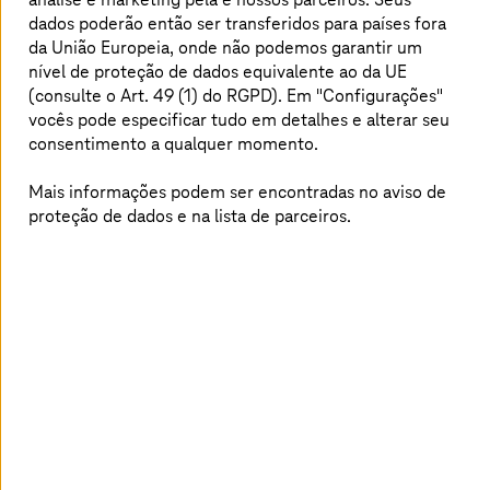
dados poderão então ser transferidos para países fora
da União Europeia, onde não podemos garantir um
nível de proteção de dados equivalente ao da UE
(consulte o Art. 49 (1) do RGPD). Em "Configurações"
vocês pode especificar tudo em detalhes e alterar seu
consentimento a qualquer momento.
Mais informações podem ser encontradas no aviso de
proteção de dados e na lista de parceiros.
SDA SE: desenvolvimento e operação de
um aplicativo de saúde na nuvem da AWS
A
T-Systems
desenvolveu e forneceu com sucesso
um aplicativo de saúde confiável para a SDA SE.