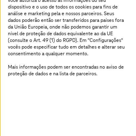
você autoriza o acesso às informações do seu
dispositivo e o uso de todos os cookies para fins de
análise e marketing pela
e nossos parceiros. Seus
dados poderão então ser transferidos para países fora
Conexão de alto desempenho com a
da União Europeia, onde não podemos garantir um
nuvem AWS
nível de proteção de dados equivalente ao da UE
(consulte o Art. 49 (1) do RGPD). Em "Configurações"
vocês pode especificar tudo em detalhes e alterar seu
consentimento a qualquer momento.
Mais informações podem ser encontradas no aviso de
proteção de dados e na lista de parceiros.