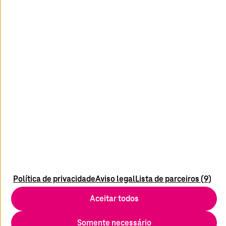
Saiba mais
facebook
youtube
linkedin
instagram
Mídia
Ficha técnica
Contato
Política de privacidade
Aviso legal
Lista de parceiros (9)
Proteção de dados
Aceitar todos
Termos e Condições
Isenção de Responsabilidade
Somente necessário
Compliance/Supply Chain