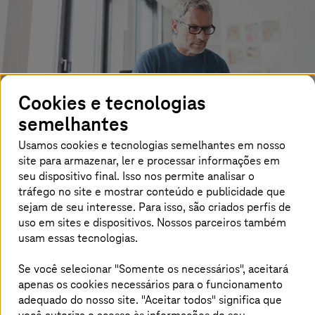
Cookies e tecnologias
semelhantes
Usamos cookies e tecnologias semelhantes em nosso
site para armazenar, ler e processar informações em
seu dispositivo final. Isso nos permite analisar o
Uma
pesquisa do Cloud Monitor 2019 da Bitkom
revelou
tráfego no site e mostrar conteúdo e publicidade que
que dois terços de todas as empresas na Alemanha
sejam de seu interesse. Para isso, são criados perfis de
contam atualmente com a computação em nuvem. Além
uso em sites e dispositivos. Nossos parceiros também
das nuvens privadas, as empresas usam cada vez mais a
usam essas tecnologias.
nuvem híbrida, que muitas vezes inclui o uso do líder de
mercado AWS. Nesse processo, muitas aplicações
demandam uma boa transmissão de dados entre a
Se você selecionar "Somente os necessários", aceitará
nuvem e a rede da empresa. É muito comum que as
apenas os cookies necessários para o funcionamento
conexões de rede através da Internet pública geralmente
adequado do nosso site. "Aceitar todos" significa que
não cumprem esses requisitos.