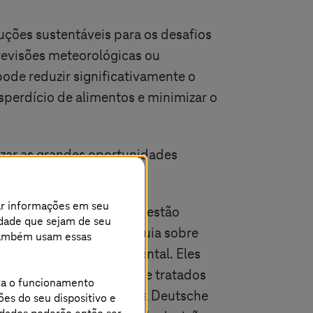
ções sustentáveis para os desafios
revisões meteorológicas ou
pode reduzir significativamente o
sperdício de alimentos e minimizar o
lizar as grandes oportunidades
e o mais baixo possível.
ar informações em seu
m e a
T-Systems
também estão
cidade que sejam de seu
cípios servem como um guia sobre
s também usam essas
do ponto de vista ambiental. Eles
podem ser reconhecidos e tratados
ara o funcionamento
ais sustentáveis dentro da Deutsche
ões do seu dispositivo e