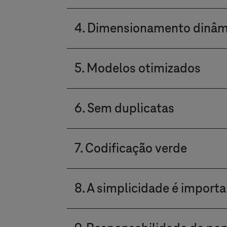
significativamente o consumo 
Cada desenvolvimento de IA é a
4. Dimensionamento dinâm
a base para decisões bem fund
outro mais eficiente.
Os recursos de computação são
5. Modelos otimizados
quando e na medida em que são
energia desnecessariamente, p
Os modelos de IA são desenvolv
6. Sem duplicatas
modelos universais de "tamanho
apenas o que é realmente neces
A transparência e a reutilizaç
7. Codificação verde
apenas economiza energia, mas
A programação com eficiência 
8. A simplicidade é import
de computação e acesso a dado
consumo de energia e na suste
Os algoritmos e as arquitetura