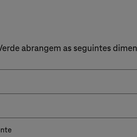
 Verde abrangem as seguintes dimen
elekom são baseados em eletricidade proveniente de 
enters internos, mas também às infraestruturas de n
 IA não contribua para o aumento das emissões de 
 software e hardware são usados várias vezes. A reu
ente
tes não apenas economiza tempo de desenvolviment