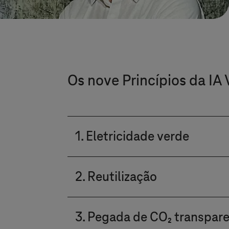
Os nove Princípios da IA
1. Eletricidade verde
Todos os aplicativos de IA da T
2. Reutilização
se aplica não apenas aos data c
que a operação dos sistemas de
Modelos, dados, componentes de
3. Pegada de CO₂ transpar
ou pipelines de dados existen