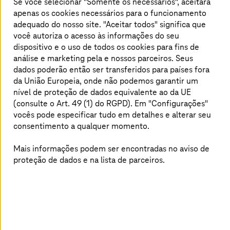
Se você selecionar "Somente os necessários", aceitará
tornando realidade.
apenas os cookies necessários para o funcionamento
adequado do nosso site. "Aceitar todos" significa que
A iniciativa reúne a experiência de várias empresas
você autoriza o acesso às informações do seu
líderes – desde fabricantes de automóveis, como o
dispositivo e o uso de todos os cookies para fins de
Grupo BMW e a Mercedes-Benz, até grupos de
análise e marketing pela
e nossos parceiros. Seus
tecnologia, como Siemens, Bosch e SAP, e institutos de
pesquisa, como o Centro Aeroespacial Alemão (DLR) e a
dados poderão então ser transferidos para países fora
Fraunhofer-Gesellschaft. O objetivo é integrar não
da União Europeia, onde não podemos garantir um
apenas o setor automotivo alemão ao ecossistema
nível de proteção de dados equivalente ao da UE
digital, mas também outros setores, como o de
(consulte o Art. 49 (1) do RGPD). Em "Configurações"
engenharia mecânica, no futuro, como parte das
vocês pode especificar tudo em detalhes e alterar seu
iniciativas Manufacturing-X.
consentimento a qualquer momento.
Mais informações podem ser encontradas no aviso de
proteção de dados e na lista de parceiros.
As vantagens dos data spaces para o
setor
Os data spaces
, como o Catena-X, estão revolucionando
a maneira como as empresas lidam com as informações.
Eles formam uma plataforma neutra, segura e confiável