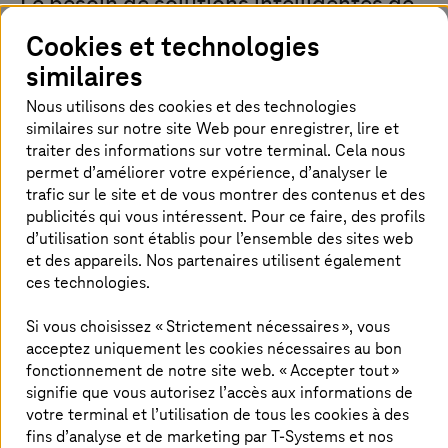
Le besoin de solutions intelligentes de
gestion du trafic
Cookies et technologies
similaires
La mobilité individuelle est en augmentation dans le
monde entier. Malgré l'amélioration de l'efficacité des
Nous utilisons des cookies et des technologies
moteurs à combustion et l'augmentation de la mobilité
similaires sur notre site Web pour enregistrer, lire et
électrique, les émissions de dioxyde de carbone dans le
traiter des informations sur votre terminal. Cela nous
transport routier de marchandises continuent
permet d’améliorer votre expérience, d’analyser le
d'augmenter. L'augmentation du trafic met la
trafic sur le site et de vous montrer des contenus et des
maintenance des infrastructures et la gestion du trafic
publicités qui vous intéressent. Pour ce faire, des profils
sous pression. D'énormes investissements sont
d’utilisation sont établis pour l’ensemble des sites web
nécessaires pour rendre viables les systèmes de
et des appareils. Nos partenaires utilisent également
transport nationaux.
ces technologies.
Les systèmes de péage intelligents seront un outil de
Si vous choisissez « Strictement nécessaires », vous
régulation du trafic et de transformation du secteur de la
mobilité. En même temps, ils généreront des fonds pour
acceptez uniquement les cookies nécessaires au bon
l'entretien des infrastructures et pour le développement
fonctionnement de notre site web. « Accepter tout »
de modes de transport plus respectueux de
signifie que vous autorisez l’accès aux informations de
l'environnement. De nombreuses sociétés de péage (ou
votre terminal et l’utilisation de tous les cookies à des
services aux usagers de la route) opèrent en Europe et
fins d’analyse et de marketing par
T-Systems
et nos