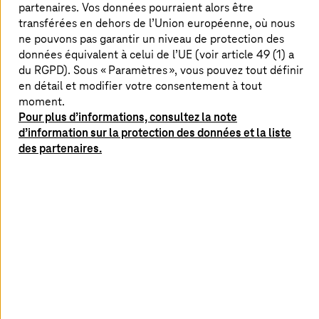
apportent une contribution importante aux systèmes de
partenaires. Vos données pourraient alors être
transport nationaux. Ils s'appuient sur l'infrastructure
transférées en dehors de l’Union européenne, où nous
digitale et, surtout, sur des logiciels de surveillance du
ne pouvons pas garantir un niveau de protection des
trafic et de perception de péages en fonction de
données équivalent à celui de l’UE (voir article 49 (1) a
l'utilisation. Les processus commerciaux et la
du RGPD). Sous « Paramètres », vous pouvez tout définir
digitalisation sont étroitement liés dans leurs modèles
en détail et modifier votre consentement à tout
commerciaux. Grâce à leurs données et à leurs
moment.
plateformes, ils peuvent également proposer une valeur
Pour plus d’informations, consultez la note
ajoutée considérable pour des solutions de mobilité
d’information sur la protection des données et la liste
innovantes et la gestion du trafic national.
des partenaires.
L'un de ces fournisseurs de services de péage s'occupe
de la transformation de la gestion des usagers de la
route (Road User Management, RUM) par l'innovation
digitale et des partenariats stratégiques. L'entreprise
souhaite améliorer l'efficacité et la durabilité des
réseaux de transport et développe continuellement ses
logiciels en conséquence.
Assurance de la qualité du code et