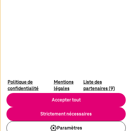
youtube
x
linkedin
Actualités
Politique de
Mentions
Liste des
À propos du site
confidentialité
légales
partenaires (9)
Contact
Accepter tout
Protection des données
Conditions d’utilisation
Strictement nécessaires
Conformité/chaîne d’approvisionnement
Paramètres
© 2026
T-Systems
International GmbH. Tous droits réservés.