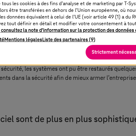
de tous les cookies à des fins d’analyse et de marketing par
T-Sy
lors être transférées en dehors de l’Union européenne, où nou
es données équivalent à celui de l’UE (voir article 49 (1) a du 
vez tout définir en détail et modifier votre consentement à to
 de protection contre les rançongic
 consultez la note d’information sur la protection des données e
ité
Mentions légales
Liste des partenaires (9)
 mesures de sécurité étendues, l’incident a clairemen
Strictement nécessa
concerne la protection contre les attaques de rançon
e sécurité, les systèmes ont pu être restaurés quelqu
nts dans la sécurité afin de mieux armer l’entreprise
ciel sont de plus en plus sophistiqu