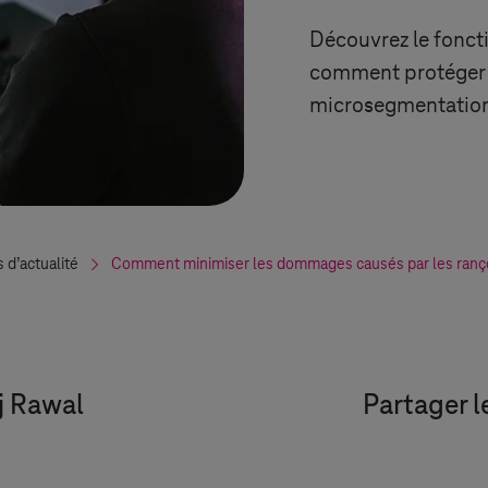
Découvrez le fonct
comment protéger v
microsegmentatio
s d’actualité
Comment minimiser les dommages causés par les ranço
j Rawal
Partager l