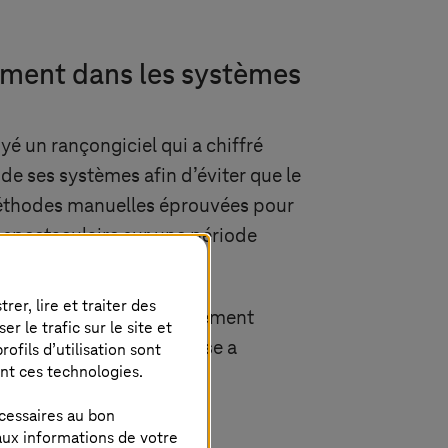
ément dans les systèmes
oyé un rançongiciel qui a chiffré
e ses systèmes afin d’éviter que le
 méthodes manuelles éprouvées pour
 spectaculaire sur une période
er, lire et traiter des
n du détaillant s’est également
 le trafic sur le site et
ns de dollars. L’entreprise a
ofils d’utilisation sont
ent ces technologies.
cessaires au bon
aux informations de votre