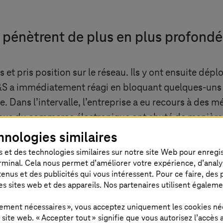
pénètrent de plus en plus profond
et pris position sur le réseau. Ils y ont ensuite dépl
&S a immédiatement réagi en bloquant quelques-uns d
. Dans l’intervalle, l’entreprise a eu recours à des
venus du commerce électronique ont chuté de manière
hnologies similaires
 et des technologies similaires sur notre site Web pour enregistr
0 millions de dollars américains. Le cours de l’actio
rminal. Cela nous permet d’améliorer votre expérience, d’analyser
 de valeur marchande de plusieurs centaines de millio
us et des publicités qui vous intéressent. Pour ce faire, des pr
es sites web et des appareils. Nos partenaires utilisent égalem
3
de clients avaient également été volées.
ctement nécessaires », vous acceptez uniquement les cookies né
ite web. « Accepter tout » signifie que vous autorisez l’accès 