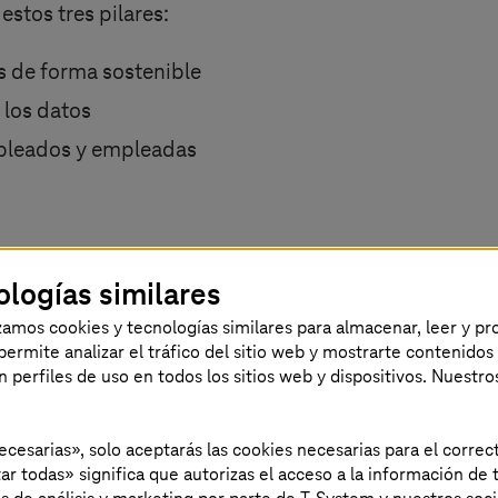
estos tres pilares:
s de forma sostenible
 los datos
mpleados y empleadas
lima y el medio ambiente si empleamos soluciones dig
ologías similares
el principio por un enfoque de sostenibilidad por dis
izamos cookies y tecnologías similares para almacenar, leer y p
dos los procesos. Empezando por los procesos de de
s permite analizar el tráfico del sitio web y mostrarte contenidos
an perfiles de uso en todos los sitios web y dispositivos. Nuestro
ducir las emisiones dañinas a un mínimo o incluso e
rmiten planificar, controlar y comprobar medidas par
r hasta diez veces más energía que la que consume. 
necesarias», solo aceptarás las cookies necesarias para el corr
ar todas» significa que autorizas el acceso a la información de t
formación a la nube.
Muestra que los objetivos climá