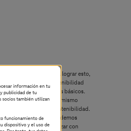
itales sostenibles. Para lograr esto,
eño y planificar la sostenibilidad
rocesar información en tu
sarrollos y los procesos básicos.
 y publicidad de tu
s socios también utilizan
vitarlas por completo. Al mismo
a alcanzar una mayor sostenibilidad.
Este blog describe cómo podemos
ecto funcionamiento de
u dispositivo y el uso de
ticos no se pueden alcanzar con