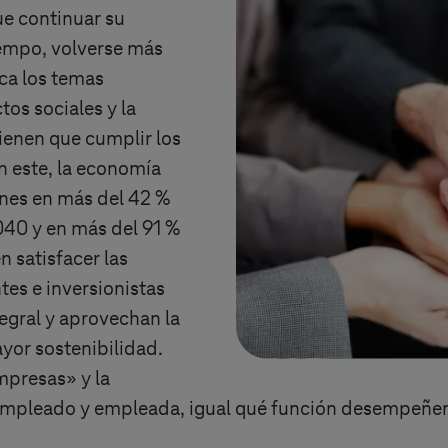
ue continuar su
iempo, volverse más
ca los temas
os sociales y la
ienen que cumplir los
n este, la economía
ones en más del 42 %
040 y en más del 91 %
 satisfacer las
tes e inversionistas
egral y aprovechan la
ayor sostenibilidad.
mpresas» y la
mpleado y empleada, igual qué función desempeñen 