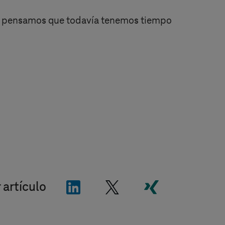
e pensamos que todavía tenemos tiempo
"LinkedIn"
"X"
"Xing"
 artículo