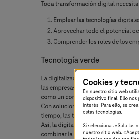
Toda transformación digital necesita 
Emplear las tecnologías digitale
Aprovechar todo el potencial de
Comprender los roles de los e
Tecnología verde
La digitalización puede proteger el c
Cookies y tecn
las empresas deberían apostar desde 
En nuestro sitio web util
como un componente intrínseco de to
dispositivo final. Ello no
interés. Para ello, se cre
Con soluciones digitales podemos re
estas tecnologías.
tiempo, las tecnologías digitales pe
Así, la digitalización puede ahorra
Si seleccionas «Solo las 
nuestro sitio web. «Acept
combinar la sostenibilidad y la trans