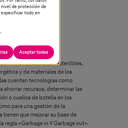
os. Por tanto, tus datos
 nivel de protección de
 especificar todo en
.
rias
Aceptar todas
023
. Por tendencias sostenibles,
rgética y de materiales de los
ellas cuentan tecnologías como
 a ahorrar recursos, determinar las
n o cuellos de botella en los
como para una gestión de la
s tienen que mejorar su base de
la regla «Garbage in = Garbage out».