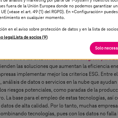
es de análisis y marketing por parte de T-System y nuestros soci
aíses fuera de la Unión Europea donde no podemos garantizar un
a UE (véase el art. 49 (1) del RGPD). En «Configuración» puedes
sentimiento en cualquier momento.
ón en el aviso sobre protección de datos y en la lista de socios
so legal
Lista de socios (9)
ahora?
Solo necesa
ibles entre las diez
tendencias estratégicas para 2
enden las soluciones que aumentan la eficiencia ene
 empresas implementar mejor los criterios ESG. Entre 
n, análisis de datos o servicios en la nube que ayudan
os riesgos potenciales, como paradas de la producció
ro. La base para el empleo de estas tecnologías, así 
 datos de alta calidad. Por lo tanto, muchas empresa
combinando tecnologías, pues con los datos no falla 