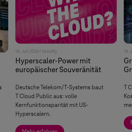
t
14. Juli 2026 |
Security
14. 
Hyperscaler-Power mit
Gr
europäischer Souveränität
Gr
s
Deutsche Telekom/
T-Systems
baut
T C
T Cloud Public
aus: volle
Ko
Kernfunktionsparität mit US-
meh
Hyperscalern.
Mehr erfahren