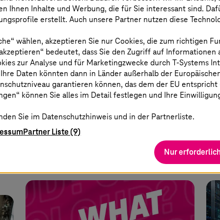
en Ihnen Inhalte und Werbung, die für Sie interessant sind. Da
28. Juli 2026 |
Gesundheitswesen
22. 
ngsprofile erstellt. Auch unsere Partner nutzen diese Technol
ung
TI-Messenger: Mehr als ein
Eu
che“ wählen, akzeptieren Sie nur Cookies, die zum richtigen Fu
Chat
br
 akzeptieren“ bedeutet, dass Sie den Zugriff auf Informationen
In
okies zur Analyse und für Marketingzwecke durch
T-Systems
In
 Ihre Daten könnten dann in Länder außerhalb der Europäische
Der TI-Messenger macht
nschutzniveau garantieren können, das dem der EU entspricht (s
Kommunikation sicher, schnell und
Ein
gen“ können Sie alles im Detail festlegen und Ihre Einwilligun
sektorenübergreifend.
CE
nden Sie im Datenschutzhinweis und in der Partnerliste.
ressum
Partner Liste (9)
Mehr erfahren
Nur erforderlic