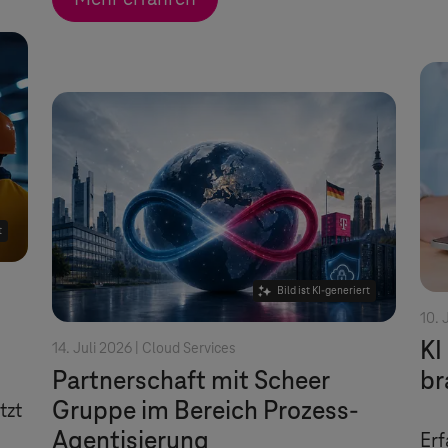
t
Bild ist KI-generiert
10. 
KI
14. Juli 2026 |
Cloud Services
Partnerschaft mit Scheer
br
Gruppe im Bereich Prozess-
tzt
Agentisierung
Erf