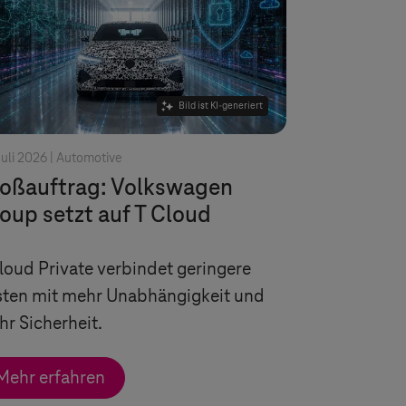
Bild ist KI-generiert
Juli 2026 |
Automotive
oßauftrag: Volkswagen
oup setzt auf
T Cloud
loud Private
verbindet geringere
sten mit mehr Unabhängigkeit und
r Sicherheit.
Mehr erfahren