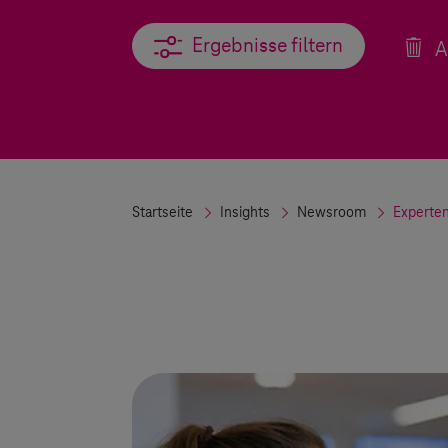
Ergebnisse filtern
Ergebnisse filtern
A
Startseite
Insights
Newsroom
Experte