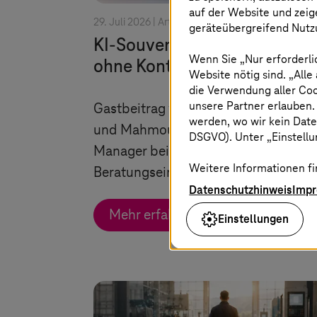
auf der Website und zeig
29. Juli 2026 |
Artificial Intelligence
geräteübergreifend Nutzu
KI-Souveränität: Kursänder
Wenn Sie „Nur erforderli
ohne Kontrollverlust
Website nötig sind. „Alle
die Verwendung aller Co
unsere Partner erlauben.
Gastbeitrag von Dr. Christian Krämer
werden, wo wir kein Date
und Mahmoud Nabhan, beide Senior
DSGVO). Unter „Einstellun
Manager bei
T-Systems
Weitere Informationen fi
Beratungseinheit Detecon.
Datenschutzhinweis
Imp
Mehr erfahren
Einstellungen