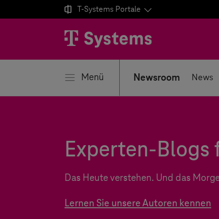

T-Systems
Portale
ließen
Menü
Newsroom
News
Experten-Blogs f
Das Heute verstehen. Und das Morge
Lernen Sie unsere Autoren kennen