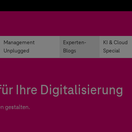
Management
Experten-
KI & Cloud
Unplugged
Blogs
Special
ür Ihre Digitalisierung
n gestalten.