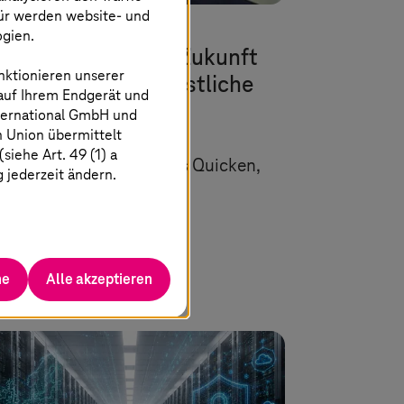
für werden website- und
Juli 2026 |
Artificial Intelligence
ogien.
ropas industrielle Zukunft
nktionieren unserer
aucht mehr als Künstliche
 auf Ihrem Endgerät und
telligenz
ternational GmbH und
n Union übermittelt
iehe Art. 49 (1) a
 Gastbeitrag von Markus Quicken,
g jederzeit ändern.
O SupplyOn.
Mehr erfahren
he
Alle akzeptieren