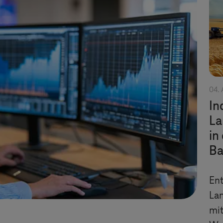
04. 
In
La
in
Ba
Ent
La
mi