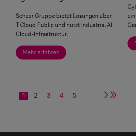
Cyb
Scheer Gruppe bietet Lösungen über
ein
T Cloud Public
und nutzt Industrial AI
Ge
Cloud-Infrastruktur.
Mehr erfahren
1
2
3
4
5
single ar
double