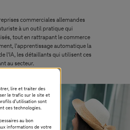
ntreprises commerciales allemandes
turiste à un outil pratique qui
lisés, tout en rattrapant le commerce
iement, l'apprentissage automatique la
 l'IA, les détaillants qui utilisent ces
nt au secteur.
er, lire et traiter des
 le trafic sur le site et
ofils d’utilisation sont
ent ces technologies.
cessaires au bon
aux informations de votre