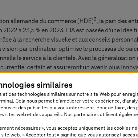
3
ration allemande du commerce (HDE)
, la part des e
 en 2022 à 23,5 % en 2023. L'IA est passée d'une idée fu
âce à la recherche visuelle et aux conseils personna
la vision par ordinateur optimise le processus de pa
elle le service à la clientèle. Avec la généralisation de
urrentiel certain et assureront un avenir plus innova
hnologies similaires
le service à la
 et des technologies similaires sur notre site Web pour enregistr
rminal. Cela nous permet d’améliorer votre expérience, d’analyser
e à des attentes
us et des publicités qui vous intéressent. Pour ce faire, des pr
es sites web et des appareils. Nos partenaires utilisent égalem
ctement nécessaires », vous acceptez uniquement les cookies né
ite web. « Accepter tout » signifie que vous autorisez l’accès 