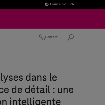
France
FR
Contact
Recherc
alyses dans le
 de détail : une
on intelligente