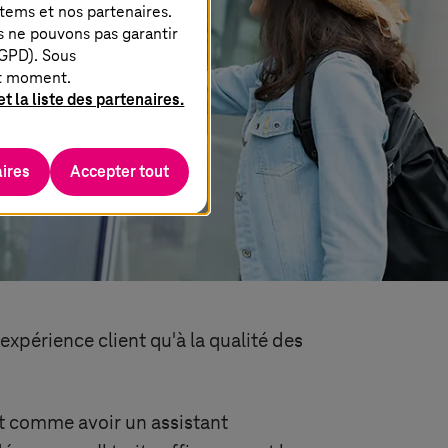
stems
et nos partenaires.
s ne pouvons pas garantir
RGPD). Sous
ut moment.
t la liste des partenaires.
ires
Accepter tout
périence client qu'à la qualité des
t comme avoir un assistant