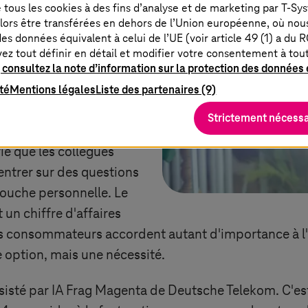
tèle et modifie la manière
de tous les cookies à des fins d’analyse et de marketing par
T-Sy
lors être transférées en dehors de l’Union européenne, où nou
c leurs clients. Vous
es données équivalent à celui de l’UE (voir article 49 (1) a du 
te dans une succursale
vez tout définir en détail et modifier votre consentement à to
 consultez la note d’information sur la protection des données e
tait en vue ? C'est là
ité
Mentions légales
Liste des partenaires (9)
t basés sur l'IA. Prenons
en place un assistant de
Strictement nécessa
raite les demandes de
ie que les collègues
ntrer sur des questions
touche personnelle. Le
t un chiffre d'affaires
 consommateurs accordent autant d'importance à l'ex
e option, mais une nécessité.
isté par IA Frag Magenta de Deutsche Telekom. C'es