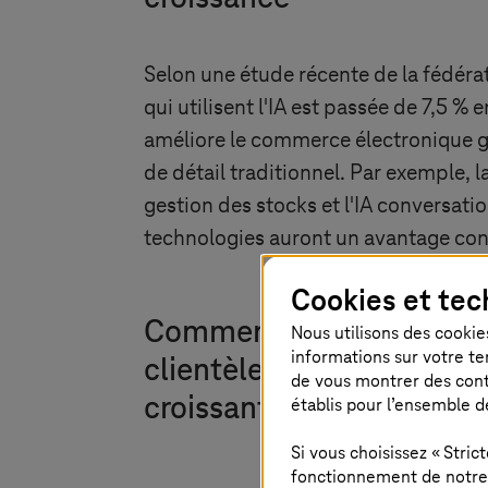
Selon une étude récente de la fédé
qui utilisent l'IA est passée de 7,5 %
améliore le commerce électronique gr
de détail traditionnel. Par exemple, 
gestion des stocks et l'IA conversationn
technologies auront un avantage conc
Cookies et tec
Comment l'IA transforme 
Nous utilisons des cookies
informations sur votre te
clientèle : prêt à répondr
de vous montrer des conten
croissantes ?
établis pour l’ensemble d
Si vous choisissez « Stri
fonctionnement de notre s