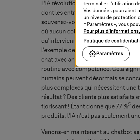
L'IA révolutionne le service à la clien
terminal et l’utilisation 
Vos données pourraient a
dont les entreprises interagissent ave
un niveau de protection d
souvenez-vous de votre dernière visi
« Paramètres », vous pou
Pour plus d’informations,
où aucun collaborateur disponible n'é
Politique de confidential
qu'interviennent les assistants de cha
4
l'exemple de Nike
: la marque a mis 
Paramètres
chat avec analyse de l'humeur, qui t
routine avec compétence. Cela signif
humains peuvent désormais se conce
plus complexes qui nécessitent une 
résultat ? Des clients plus satisfaits e
5
florissant ! Étant donné que 77 %
des
produits, l'IA n'est pas seulement un
Venons-en maintenant au chatbot ass