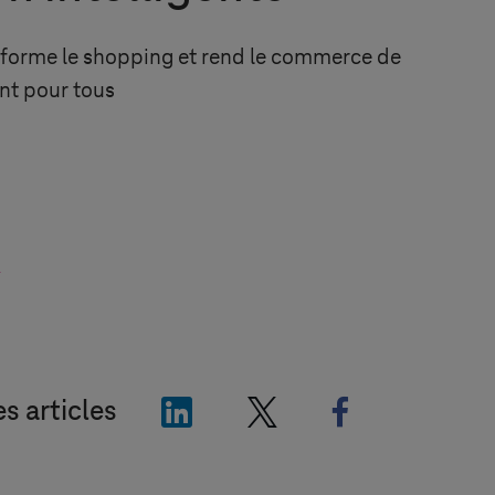
forme le shopping et rend le commerce de
ent pour tous
l
"LinkedIn"
"X"
"Facebook"
es articles