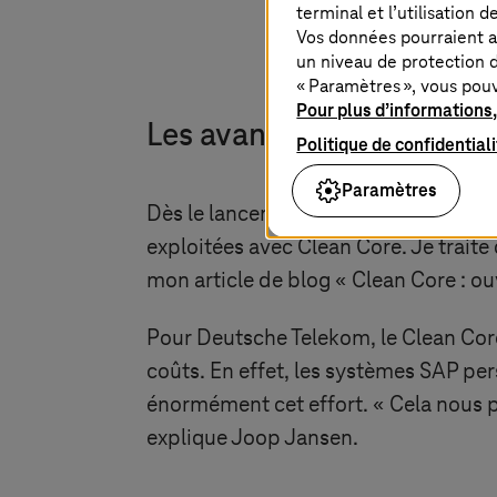
terminal et l’utilisation 
Vos données pourraient a
un niveau de protection d
« Paramètres », vous pou
Pour plus d’informations,
Les avantages de Clean 
Politique de confidential
Paramètres
Dès le lancement du projet,
T-Syste
exploitées avec Clean Core. Je traite
mon article de blog « Clean Core : ouv
Pour Deutsche Telekom, le Clean Core
coûts. En effet, les systèmes SAP pers
énormément cet effort. « Cela nous p
explique Joop Jansen.