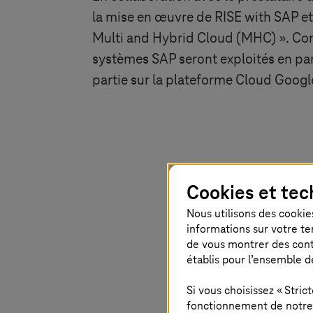
la mise en œuvre de RISE with SAP et 
Multi and Hybrid Cloud (MHC) ». Conc
systèmes SAP seront exploités en par
partie sur la plateforme Cloud Googl
Deutsche 
Cookies et tec
années qui
Nous utilisons des cookies
informations sur votre te
complète d
de vous montrer des conten
approche 
établis pour l’ensemble d
collabora
Si vous choisissez « Stri
fonctionnement de notre s
Joop Jansen, CFO