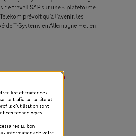
es de travail SAP sur une « plateforme
lekom prévoit qu’à l’avenir, les
ivé de
T-Systems
en Allemagne – et en
mation de plusieurs
une modernisation
er, lire et traiter des
 le trafic sur le site et
erscalers dans une
ofils d’utilisation sont
de RISE with SAP en
ent ces technologies.
cessaires au bon
aux informations de votre