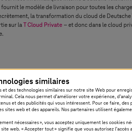
fournit le modèle de livraison pour toutes les charg
rètement, la transformation du cloud de Deutsche Te
tie sur la
T Cloud Private
– et donc dans le cloud pr
e.
Telekom a entamé un voyage de transfor
hnologies similaires
 va au-delà du domaine SAP. Il s’agit d’
 et des technologies similaires sur notre site Web pour enregistr
rminal. Cela nous permet d’améliorer votre expérience, d’analyser
es applications et de l’utilisation d’hyp
us et des publicités qui vous intéressent. Pour ce faire, des pr
multi-cloud – associée à l’introduction 
es sites web et des appareils. Nos partenaires utilisent égalem
tion avec
T-Systems
.
ctement nécessaires », vous acceptez uniquement les cookies né
ite web. « Accepter tout » signifie que vous autorisez l’accès 
 / Senior Vice President Finance, Deutsche Telekom IT GmbH