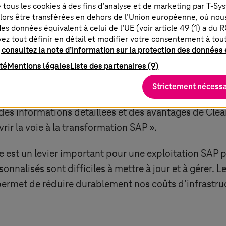
de tous les cookies à des fins d’analyse et de marketing par
T-Sy
lors être transférées en dehors de l’Union européenne, où nou
es données équivalent à celui de l’UE (voir article 49 (1) a du 
vez tout définir en détail et modifier votre consentement à to
 consultez la note d’information sur la protection des données e
Core pour Deutsche Telekom
ité
Mentions légales
Liste des partenaires (9)
Strictement nécessa
ms
et DTIT ont décidé que les applications SAP devaie
 des informations détaillées et des avantages de Cle
rir la voie à la transformation SAP ».
 est un levier important pour une exploitation SAP p
onnalisés sont difficiles à mettre à jour et à gérer. 
ermet de réduire durablement nos coûts d’infrastructu