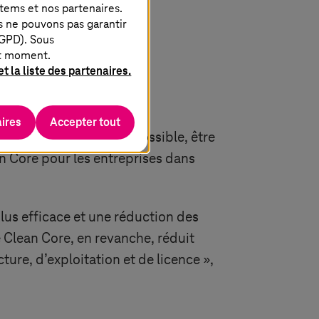
stems
et nos partenaires.
s ne pouvons pas garantir
RGPD). Sous
ut moment.
t la liste des partenaires.
ires
Accepter tout
nt, dans la mesure du possible, être
an Core pour les entreprises dans
lus efficace et une réduction des
Le Clean Core, en revanche, réduit
re, d’exploitation et de licence »,