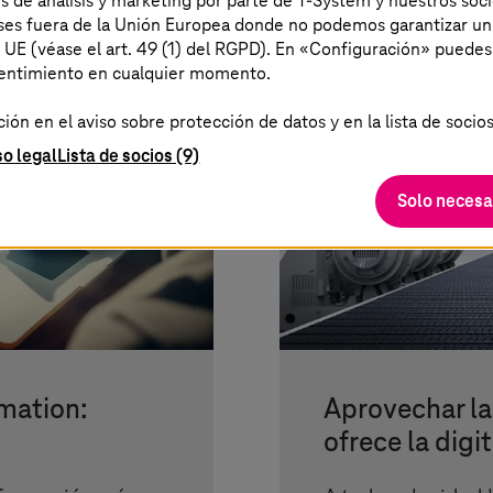
es de análisis y marketing por parte de T-System y nuestros soci
aíses fuera de la Unión Europea donde no podemos garantizar un
a UE (véase el art. 49 (1) del RGPD). En «Configuración» puedes
sentimiento en cualquier momento.
ón en el aviso sobre protección de datos y en la lista de socios
so legal
Lista de socios (9)
Solo necesa
mation:
Aprovechar l
ofrece la digi