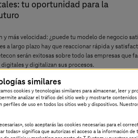
ales: tu oportunidad para la
uturo
y más velocidad: ¿puede tu modelo de negocio satis
entes a largo plazo hay que reaccionar rápida y satisf
tecon serán exitosas sobre todo las empresas que fac
digitales y digitalizan sus procesos.
ologías similares
izamos cookies y tecnologías similares para almacenar, leer y p
s permite analizar el tráfico del sitio web y mostrarte contenidos
an perfiles de uso en todos los sitios web y dispositivos. Nuestro
xito con los que lograrás la transfo
necesarias», solo aceptarás las cookies necesarias para el corr
ar todas» significa que autorizas el acceso a la información de t