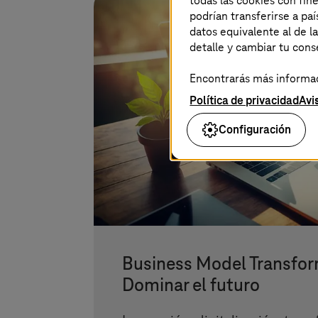
todas las cookies con fin
podrían transferirse a p
datos equivalente al de l
detalle y cambiar tu con
Encontrarás más informaci
Política de privacidad
Avi
Configuración
Business Model Transfor
Dominar el futuro