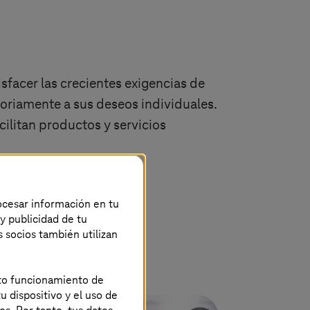
facer las crecientes exigencias de
actoriamente a sus deseos individuales.
ilitan productos y servicios
rocesar información en tu
 y publicidad de tu
s socios también utilizan
rmación digital
ecto funcionamiento de
u dispositivo y el uso de