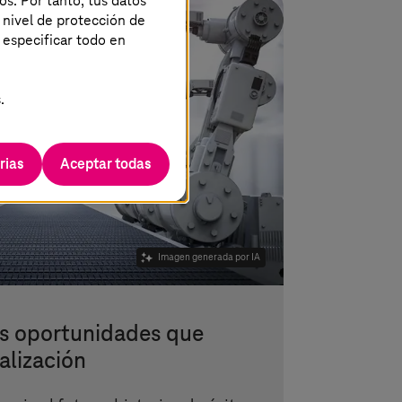
os. Por tanto, tus datos
 nivel de protección de
 especificar todo en
.
rias
Aceptar todas
Imagen generada por IA
as oportunidades que
talización