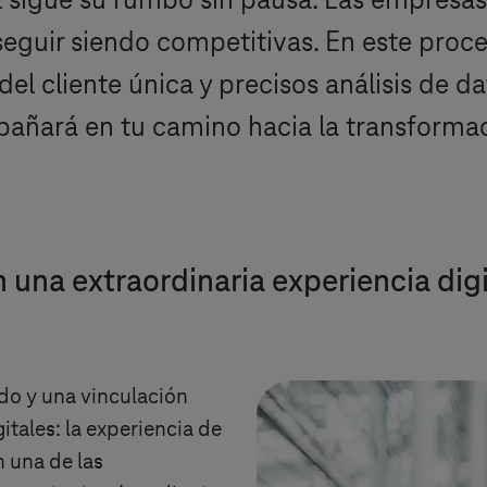
tal sigue su rumbo sin pausa. Las empresa
 seguir siendo competitivas. En este pr
el cliente única y precisos análisis de d
añará en tu camino hacia la transformaci
n una extraordinaria experiencia digi
do y una vinculación
tales: la experiencia de
n una de las