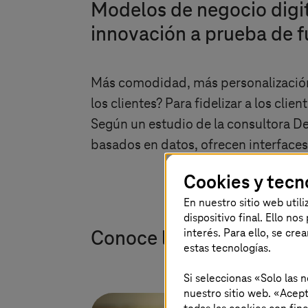
Modelos de negocio digit
innovación a prueba de f
Más comodidad, más personalización 
los clientes? Para fidelizar a los cli
Según un estudio de la consultora De
basados en datos, ofrecen interfaces 
Cookies y tecn
En nuestro sitio web util
dispositivo final. Ello no
interés. Para ello, se cre
Conoce los factores del é
estas tecnologías.
Si seleccionas «Solo las 
nuestro sitio web. «Acept