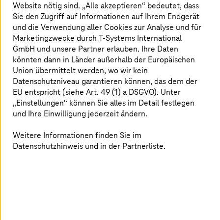
Aufgrund der zunehmend hybriden Arbeitsformen muss
Website nötig sind. „Alle akzeptieren“ bedeutet, dass
sich auch die Art ändern, wie Sicherheit bereitgestellt
Sie den Zugriff auf Informationen auf Ihrem Endgerät
wird. Die erste Generation von ZTNA-Lösungen hat zu
und die Verwendung aller Cookies zur Analyse und für
viel Zugriff ermöglicht und gleichzeitig zu wenig
Marketingzwecke durch
T-Systems
International
Sicherheit, inkonsistenten und unvollständigen Schutz
GmbH und unsere Partner erlauben. Ihre Daten
sowie eine schlechte Leistung und Nutzererfahrung
könnten dann in Länder außerhalb der Europäischen
geliefert.
Union übermittelt werden, wo wir kein
Datenschutzniveau garantieren können, das dem der
Unser neuer Ansatz bietet eine modulare und integrierte
EU entspricht (siehe Art. 49 (1) a DSGVO). Unter
Architektur und unterstützt die digitale Transformation
„Einstellungen“ können Sie alles im Detail festlegen
mit strengen Sicherheitsvorkehrungen.
und Ihre Einwilligung jederzeit ändern.
Weitere Informationen finden Sie im
Datenschutzhinweis und in der Partnerliste.
Alle Nutzer, Geräte, Anwendungen und
Daten schützen:
Der Zugriff mit geringsten Privilegien wird durch fein
abgestufte Zugangskontrollen sichergestellt. Eine
verhaltensbasierte, kontinuierliche Vertrauensprüfung
und eine tiefgreifende, fortlaufende