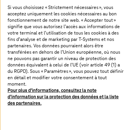
avantages sensibles en termes de coûts et une
Si vous choisissez « Strictement nécessaires », vous
compétitivité accrue. Le livre blanc met en
acceptez uniquement les cookies nécessaires au bon
lumière les aspects que les entreprises
fonctionnement de notre site web. « Accepter tout »
signifie que vous autorisez l’accès aux informations de
automobiles et de fabrication doivent prendre
votre terminal et l’utilisation de tous les cookies à des
en compte lorsqu'elles se lancent dans l'IA et
fins d’analyse et de marketing par
T-Systems
et nos
illustre la valeur ajoutée à l'aide d'exemples de
partenaires. Vos données pourraient alors être
cas d'usage réels.
transférées en dehors de l’Union européenne, où nous
ne pouvons pas garantir un niveau de protection des
données équivalent à celui de l’UE (voir article 49 (1) a
du RGPD). Sous « Paramètres », vous pouvez tout définir
Trouvez des réponses à des questions
en détail et modifier votre consentement à tout
telles que :
moment.
Pour plus d’informations, consultez la note
Quel est le degré de maturité de l'intelligence
d’information sur la protection des données et la liste
artificielle ?
des partenaires.
Comment l'IA peut-elle être utilisée dans les
secteurs de l'automobile et de la fabrication ?
Quels sont les obstacles qui vous attendent et
comment les surmonter ?