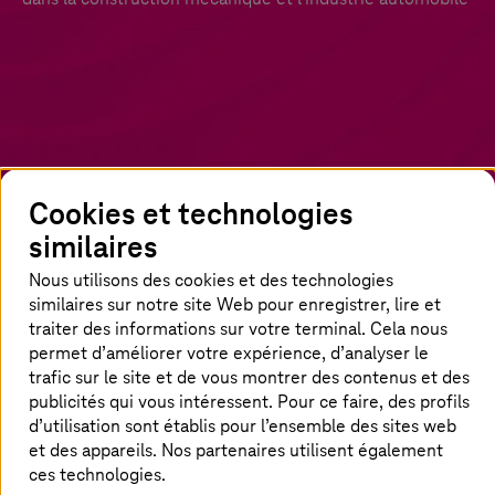
Cookies et technologies
similaires
Nous utilisons des cookies et des technologies
Comment l'industrie mécanique et
similaires sur notre site Web pour enregistrer, lire et
automobile exploite la puissance de l'IA
traiter des informations sur votre terminal. Cela nous
permet d’améliorer votre expérience, d’analyser le
Avec des services sophistiqués et rapides à
trafic sur le site et de vous montrer des contenus et des
mettre en œuvre basés sur l'intelligence
publicités qui vous intéressent. Pour ce faire, des profils
artificielle (IA), les entreprises de fabrication
d’utilisation sont établis pour l’ensemble des sites web
et des appareils. Nos partenaires utilisent également
gagnent un outil précieux pour augmenter
ces technologies.
l'efficacité et la productivité. Il en résulte des