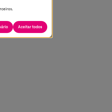
rceiros.
ário
Aceitar todos