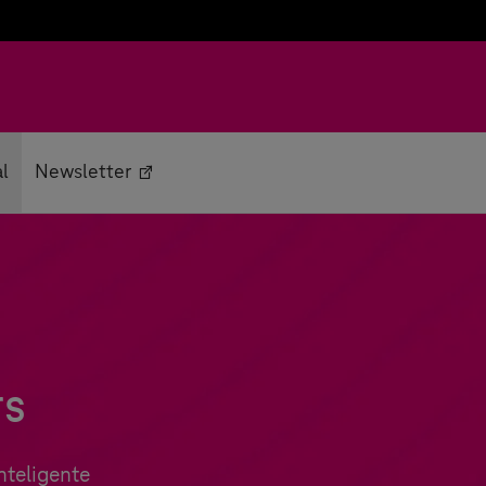
al
Newsletter
rs
nteligente