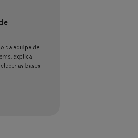
 de
ulo da equipe de
tems
, explica
lecer as bases