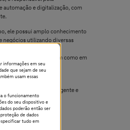
e automação e digitalização, com
te.
po, ele possui amplo conhecimento
 negócios utilizando diversas
o bem-sucedida e no
plexas de automação, bem como em
ar informações em seu
nte.
cidade que sejam de seu
s também usam essas
nificativamente para o
área de Automação Inteligente e
ara o funcionamento
a
T-Systems
.
ões do seu dispositivo e
 dados poderão então ser
e proteção de dados
especificar tudo em