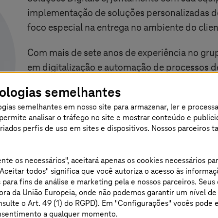
implementação de soluções personalizadas d
foco especial na entrega no ambiente do clien
Com mais de sete anos de experiência no gru
em digitalização e automação de processos de
tecnologias. Seu foco está na implementaçã
nologias semelhantes
desenvolvimento contínuo de soluções com
gias semelhantes em nosso site para armazenar, ler e process
seu estabelecimento sustentável junto ao clie
os permite analisar o tráfego no site e mostrar conteúdo e publi
 criados perfis de uso em sites e dispositivos. Nossos parceiro
Juntamente com sua equipe, ele contribui sig
desenvolvimento do portfólio de serviços na 
nte os necessários", aceitará apenas os cookies necessários p
contribui de forma decisiva para o sucesso d
Aceitar todos" significa que você autoriza o acesso às informaç
 para fins de análise e marketing pela
e nossos parceiros. Seus
 fora da União Europeia, onde não podemos garantir um nível d
nsulte o Art. 49 (1) do RGPD). Em "Configurações" vocês pode 
consentimento a qualquer momento.