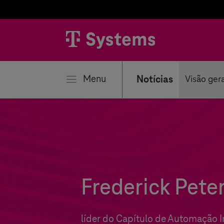
har
Menu
Notícias
Visão ger
Frederick Pete
líder do Capítulo de Automação I