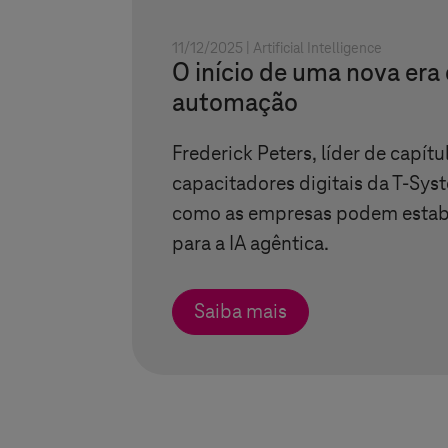
11/12/2025 |
Artificial Intelligence
O início de uma nova era
automação
Frederick Peters, líder de capít
capacitadores digitais da
T-Sys
como as empresas podem estabe
para a IA agêntica.
Saiba mais