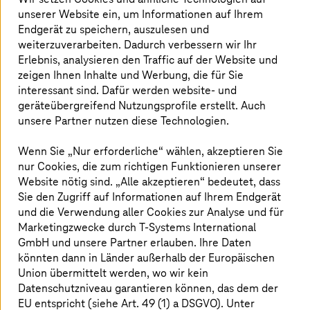
unserer Website ein, um Informationen auf Ihrem
Endgerät zu speichern, auszulesen und
weiterzuverarbeiten. Dadurch verbessern wir Ihr
Erlebnis, analysieren den Traffic auf der Website und
zeigen Ihnen Inhalte und Werbung, die für Sie
interessant sind. Dafür werden website- und
geräteübergreifend Nutzungsprofile erstellt. Auch
unsere Partner nutzen diese Technologien.
Wenn Sie „Nur erforderliche“ wählen, akzeptieren Sie
nur Cookies, die zum richtigen Funktionieren unserer
Website nötig sind. „Alle akzeptieren“ bedeutet, dass
Sie den Zugriff auf Informationen auf Ihrem Endgerät
und die Verwendung aller Cookies zur Analyse und für
Marketingzwecke durch
T-Systems
International
GmbH und unsere Partner erlauben. Ihre Daten
Kombinatorische Optimierungsprobleme finden sich
könnten dann in Länder außerhalb der Europäischen
überall: Etwa, wenn es darum geht, den optimalen
Union übermittelt werden, wo wir kein
Verkehrsfluss zu ermitteln, indem man die
Datenschutzniveau garantieren können, das dem der
Ampelschaltung optimiert. Oder in einer
EU entspricht (siehe Art. 49 (1) a DSGVO). Unter