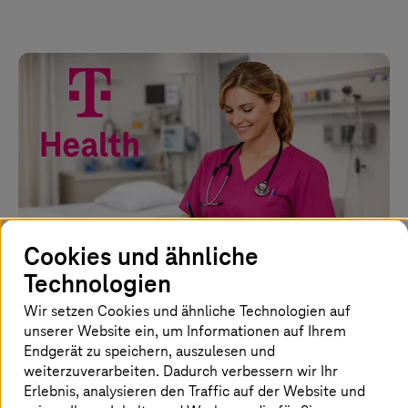
Cookies und ähnliche
Bild ist KI-generiert
Technologien
Wir setzen Cookies und ähnliche Technologien auf
27. März 2026 |
Gesundheitswesen
unserer Website ein, um Informationen auf Ihrem
Telekom/
T-Systems
bringt KI in die
Endgerät zu speichern, auszulesen und
weiterzuverarbeiten. Dadurch verbessern wir Ihr
Pflegedokumentation
Erlebnis, analysieren den Traffic auf der Website und