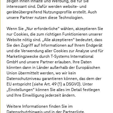
zeigen Ihnen Inhalte und Werbung, die für Sie
Einfachere Dokumentation für Pflegekräfte in
interessant sind. Dafür werden website- und
Krankenhäusern.
geräteübergreifend Nutzungsprofile erstellt. Auch
unsere Partner nutzen diese Technologien.
Mehr erfahren
Wenn Sie „Nur erforderliche“ wählen, akzeptieren Sie
nur Cookies, die zum richtigen Funktionieren unserer
Website nötig sind. „Alle akzeptieren“ bedeutet, dass
Sie den Zugriff auf Informationen auf Ihrem Endgerät
und die Verwendung aller Cookies zur Analyse und für
Marketingzwecke durch
T-Systems
International
GmbH und unsere Partner erlauben. Ihre Daten
könnten dann in Länder außerhalb der Europäischen
Union übermittelt werden, wo wir kein
Datenschutzniveau garantieren können, das dem der
EU entspricht (siehe Art. 49 (1) a DSGVO). Unter
„Einstellungen“ können Sie alles im Detail festlegen
und Ihre Einwilligung jederzeit ändern.
Weitere Informationen finden Sie im
Datenschutzhinweis und in der Partnerliste.
24. März 2026 |
Artificial Intelligence