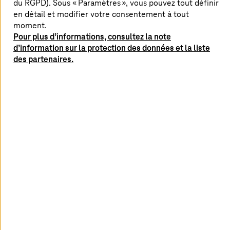
du RGPD). Sous « Paramètres », vous pouvez tout définir
T-Systems
est désormais « Sovereign Partner Cloud
en détail et modifier votre consentement à tout
Provider » de ServiceNow en Allemagne.
moment.
Pour plus d’informations, consultez la note
En savoir plus
d’information sur la protection des données et la liste
des partenaires.
29. janvier 2026 |
Cloud Services