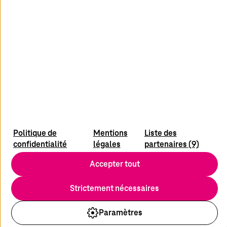
youtube
x
linkedin
Actualités
Politique de
Mentions
Liste des
À propos du site
confidentialité
légales
partenaires (9)
Contact
Accepter tout
Protection des données
Conditions d’utilisation
Strictement nécessaires
Conformité/chaîne d’approvisionnement
Paramètres
© 2026
T-Systems
International GmbH. Tous droits réservés.