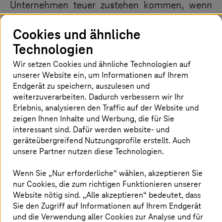
Unternehmen teuer zustehen kommen, wenn
ihre IT-Systeme von einem Angriff betroffen
sind. Ein Unternehmen mit starken
Cookies und ähnliche
Sicherheitsvorkehrungen hingegen kann viel
Technologien
Geld sparen. Denn die Wiederherstellung von
Wir setzen Cookies und ähnliche Technologien auf
Daten, der Vertrauensverlust seitens der
unserer Website ein, um Informationen auf Ihrem
Kunden, eine Rufschädigung, die
Endgerät zu speichern, auszulesen und
Wiederaufnahme des Betriebs oder gar die
weiterzuverarbeiten. Dadurch verbessern wir Ihr
Erlebnis, analysieren den Traffic auf der Website und
Zahlung eines Lösegelds an Hacker erfordern
zeigen Ihnen Inhalte und Werbung, die für Sie
bei einem IT-Sicherheitsvorfall enorme
interessant sind. Dafür werden website- und
Summen.
geräteübergreifend Nutzungsprofile erstellt. Auch
unsere Partner nutzen diese Technologien.
2022 beliefen sich die durchschnittlichen
durch Datenschutzverletzungen verursachten
Wenn Sie „Nur erforderliche“ wählen, akzeptieren Sie
nur Cookies, die zum richtigen Funktionieren unserer
Kosten laut einer IBM-Studie auf
4,35 Millionen
Website nötig sind. „Alle akzeptieren“ bedeutet, dass
US-Dollar. Geld, das Unternehmen hätten
Sie den Zugriff auf Informationen auf Ihrem Endgerät
sparen können, wenn sie über wirksame IT-
und die Verwendung aller Cookies zur Analyse und für