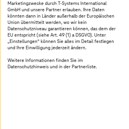
Dienste und Funktionen für die Cyber-
Marketingzwecke durch
T-Systems
International
Sicherheit verfügt hätten. Derselbe Bericht von
GmbH und unsere Partner erlauben. Ihre Daten
könnten dann in Länder außerhalb der Europäischen
IBM gab an, dass die durchschnittlichen
Union übermittelt werden, wo wir kein
Einsparungen durch eine moderne
Datenschutzniveau garantieren können, das dem der
Sicherheitslösung bei
3,05 Millionen
US-
EU entspricht (siehe Art. 49 (1) a DSGVO). Unter
Dollar lagen. Heißt: Cyber Security muss als
„Einstellungen“ können Sie alles im Detail festlegen
strategische und nachhaltige Investition
und Ihre Einwilligung jederzeit ändern.
betrachtet werden. Denn bei diesem Thema
Weitere Informationen finden Sie im
gilt: Vorsicht ist besser – und vor allem
Datenschutzhinweis und in der Partnerliste.
kostengünstiger – als Nachsicht.
Investitionskosten und der Preis für
Sicherheitsvorfälle im Vergleich