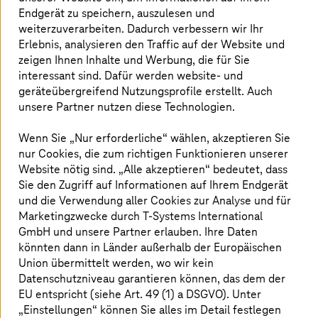
über 100 Ländern weltweit.
Endgerät zu speichern, auszulesen und
weiterzuverarbeiten. Dadurch verbessern wir Ihr
Erlebnis, analysieren den Traffic auf der Website und
zeigen Ihnen Inhalte und Werbung, die für Sie
Mehr als 100 Partnerunternehmen
interessant sind. Dafür werden website- und
geräteübergreifend Nutzungsprofile erstellt. Auch
Während RapidMiner anfangs das relativ typische
unsere Partner nutzen diese Technologien.
service-basierte Geschäftsmodell eines IT-Dienstleisters
verfolgte, setzt das Unternehmen heute auf ein
Wenn Sie „Nur erforderliche“ wählen, akzeptieren Sie
Lizenzmodell mit mehr als 100 Partnern weltweit. „IT-
nur Cookies, die zum richtigen Funktionieren unserer
Unternehmen müssen nicht nur innovativ sein, sondern
Website nötig sind. „Alle akzeptieren“ bedeutet, dass
auch große Ökosysteme und Communities aus
Sie den Zugriff auf Informationen auf Ihrem Endgerät
Entwicklern aufbauen, um überleben zu können.
und die Verwendung aller Cookies zur Analyse und für
Unternehmen, die glauben, alles alleine machen zu
Marketingzwecke durch
T-Systems
International
können, werden untergehen.“
GmbH und unsere Partner erlauben. Ihre Daten
Das haben Klinkenberg und sein Geschäftspartner früh
könnten dann in Länder außerhalb der Europäischen
erkannt. Ihren Erfolg messen sie vor allem nach
Union übermittelt werden, wo wir kein
Downloads und Abbruchquote. So können sie
Datenschutzniveau garantieren können, das dem der
unkompliziert nachvollziehen, was funktioniert und was
EU entspricht (siehe Art. 49 (1) a DSGVO). Unter
nicht. „Am Anfang war RapidMiner ein Tool für Experten.
„Einstellungen“ können Sie alles im Detail festlegen