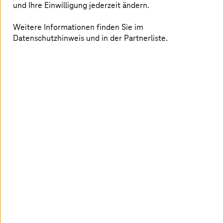
Die erste Version hatte keine Designoberfläche und war
und Ihre Einwilligung jederzeit ändern.
für Neulinge schwierig zu bedienen. Als wir die grafische
Umgebung ergänzt hatten, sind die Nutzerdaten extrem
Weitere Informationen finden Sie im
gestiegen. Genauso als wir den Installer hinzugefügt
Datenschutzhinweis und in der Partnerliste.
haben.“
Heute bietet das Tool Online-Tutorials, Application-
Templates und transparente Beispielprozesse mit
Musterdatensätzen und eine Auto-Modeller-Funktion.
Das Wichtigste für Klinkenberg: „Bedienung erleichtern,
Automatisierung erhöhen und gleichzeitig die
Transparenz und Flexibilität behalten. Hinzu kommen
unsere große Community und der Marktplatz, sodass
andere Unternehmen und Universitäten eigene Projekte
auf Basis unserer Software aufbauen und RapidMiner-
Erweiterungen mit der Community teilen können.“
Daten retten Leben
Inzwischen arbeitet RapidMiner über alle Branchen
hinweg: Automotive, Luftfahrt, Chemie,