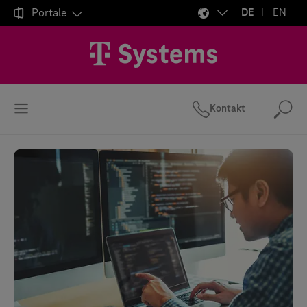

Portale
DE
EN
Kontakt
Suc