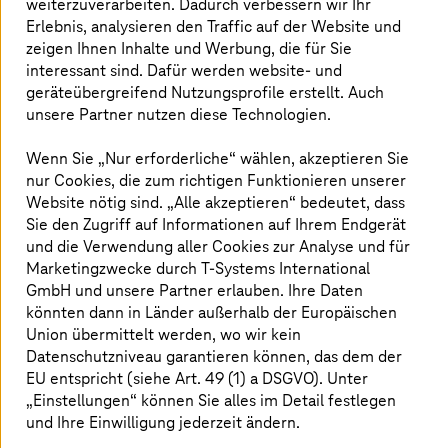
weiterzuverarbeiten. Dadurch verbessern wir Ihr
Cloud-/Edge-basierter Analyse und Steuerung. Die
Erlebnis, analysieren den Traffic auf der Website und
Stromnetze können in der Folge proaktiv auf
zeigen Ihnen Inhalte und Werbung, die für Sie
Nachfrageschwankungen und betriebliche
interessant sind. Dafür werden website- und
Veränderungen reagieren und dadurch sowohl die
geräteübergreifend Nutzungsprofile erstellt. Auch
Leistung als auch die Stabilität verbessern.
unsere Partner nutzen diese Technologien.
Wenn Sie „Nur erforderliche“ wählen, akzeptieren Sie
Zuverlässigkeit des Stromnetzes:
nur Cookies, die zum richtigen Funktionieren unserer
Website nötig sind. „Alle akzeptieren“ bedeutet, dass
Stärkung von innen heraus
Sie den Zugriff auf Informationen auf Ihrem Endgerät
und die Verwendung aller Cookies zur Analyse und für
Die in die Jahre gekommene Infrastruktur steht vor
Marketingzwecke durch
T-Systems
International
Herausforderungen, da die Energiewende höhere
GmbH und unsere Partner erlauben. Ihre Daten
Anforderungen an die Zuverlässigkeit von Stromnetzen
könnten dann in Länder außerhalb der Europäischen
stellt, die für eine unterbrechungsfreie Stromverteilung
Union übermittelt werden, wo wir kein
von entscheidender Bedeutung ist. Hierzu sind IoT- und
Datenschutzniveau garantieren können, das dem der
KI-Cloud-Systeme für die Selbstwartung und die
Unterstützung bidirektionaler Stromflüsse erforderlich.
EU entspricht (siehe Art. 49 (1) a DSGVO). Unter
Sie unterstützen den Ausbau der erneuerbaren Energien,
„Einstellungen“ können Sie alles im Detail festlegen
einschließlich der Modernisierung der Infrastruktur und
und Ihre Einwilligung jederzeit ändern.
moderner Speichersysteme wie Batterien, thermische