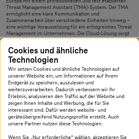
Europa mit einem professionellen und fest etablierten
Threat Management Assistant (TMA)-System. Der TMA
ermöglicht eine klare Kommunikation und
Zusammenarbeit über verschiedene Einheiten hinweg –
eine wichtige Voraussetzung für ein erfolgreiches Threat
Management im Unternehmen. Die Cloud-Lösung sorgt
somit für effizientere Prozesse. Darüber hinaus erfüllt
die Lösung alle geschäftlichen Anforderungen des
Cookies und ähnliche
Personalsicherheitsteams: Flexibilität, Sicherheit,
Technologien
Skalierbarkeit und verbesserte Business Continuity.
Wir setzen Cookies und ähnliche Technologien auf
unserer Website ein, um Informationen auf Ihrem
Kundennutzen:
Endgerät zu speichern, auszulesen und
weiterzuverarbeiten. Dadurch verbessern wir Ihr
Schnelle Einrichtung
Erlebnis, analysieren den Traffic auf der Website und
Bessere Transparenz
zeigen Ihnen Inhalte und Werbung, die für Sie
Hohe Sicherheit und Datenschutz
interessant sind. Dafür werden website- und
geräteübergreifend Nutzungsprofile erstellt. Auch
unsere Partner nutzen diese Technologien.
Wenn Sie „Nur erforderliche“ wählen, akzeptieren Sie