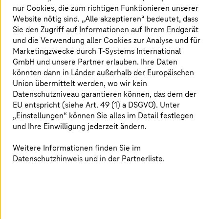
nur Cookies, die zum richtigen Funktionieren unserer
Mit der AWS-basierten Lösung wird unser
Website nötig sind. „Alle akzeptieren“ bedeutet, dass
Threat Management-Prozess viel effizienter.
Sie den Zugriff auf Informationen auf Ihrem Endgerät
und die Verwendung aller Cookies zur Analyse und für
Darüber hinaus können wir den TMA
Marketingzwecke durch
T-Systems
International
mittelfristig in ein Marktangebot umwandeln.
GmbH und unsere Partner erlauben. Ihre Daten
könnten dann in Länder außerhalb der Europäischen
Union übermittelt werden, wo wir kein
Datenschutzniveau garantieren können, das dem der
EU entspricht (siehe Art. 49 (1) a DSGVO). Unter
„Einstellungen“ können Sie alles im Detail festlegen
Die Herausforderung
und Ihre Einwilligung jederzeit ändern.
Weitere Informationen finden Sie im
Datenschutzhinweis und in der Partnerliste.