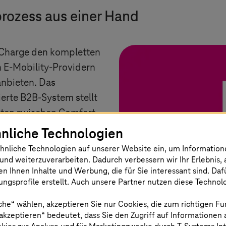
rozess aus einer Hand
 Charge den kompletten
 E-Mobility-Providern
nbieten. Das
erte B2B-System stellt
aten zwischen Comfort
ility-Providern sicher –
nliche Technologien
 der teils recht
hnliche Technologien auf unserer Website ein, um Informatio
n der kooperierenden
und weiterzuverarbeiten. Dadurch verbessern wir Ihr Erlebnis, 
en Ihnen Inhalte und Werbung, die für Sie interessant sind. Da
mfort Charge kann
ngsprofile erstellt. Auch unsere Partner nutzen diese Technol
nittstellen für
rechnungsprozesse
che“ wählen, akzeptieren Sie nur Cookies, die zum richtigen Fu
 akzeptieren“ bedeutet, dass Sie den Zugriff auf Informationen
 Comfort Charge sein