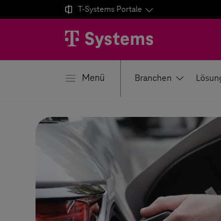

T-Systems
Portale
ließen
Menü
Branchen
Lösun