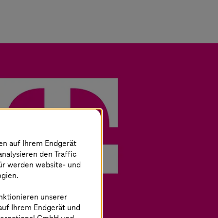
nen auf Ihrem Endgerät
analysieren den Traffic
für werden website- und
ogien.
nktionieren unserer
 auf Ihrem Endgerät und