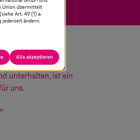
ternational GmbH und
n Union übermittelt
iehe Art. 49 (1) a
g jederzeit ändern.
he
Alle akzeptieren
harging Point
d unterhalten, ist ein
ür uns.
ge