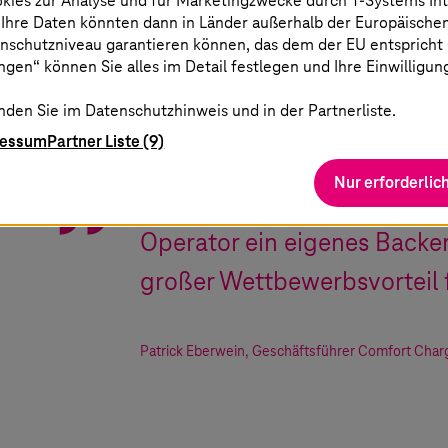
okies zur Analyse und für Marketingzwecke durch
T-Systems
In
 Ihre Daten könnten dann in Länder außerhalb der Europäische
nschutzniveau garantieren können, das dem der EU entspricht (s
gen“ können Sie alles im Detail festlegen und Ihre Einwilligun
nden Sie im Datenschutzhinweis und in der Partnerliste.
ressum
Partner Liste (9)
Nur erforderlic
Die Tatsache, dass wir als C
Operator ein eigenes Backen
großer Wettbewerbsvorteil f
Patrick Eberwein
,
Geschäftsführer Comfort Char