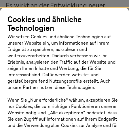
Es wirkt an der Entwicklung neuer
Diagnoseverfahren, Therapien und
Cookies und ähnliche
Medikamente mit, die das Leben der
Technologien
Betroffenen erleichtern. Dazu bringt
Wir setzen Cookies und ähnliche Technologien auf
das DZHK Grundlagenforscher und
unserer Website ein, um Informationen auf Ihrem
Endgerät zu speichern, auszulesen und
klinische Forscher zusammen. Es
weiterzuverarbeiten. Dadurch verbessern wir Ihr
fördert die Kooperation, um die die
Erlebnis, analysieren den Traffic auf der Website und
Entwicklung neuer Verfahren zu
zeigen Ihnen Inhalte und Werbung, die für Sie
interessant sind. Dafür werden website- und
beschleunigen.
geräteübergreifend Nutzungsprofile erstellt. Auch
unsere Partner nutzen diese Technologien.
Wenn Sie „Nur erforderliche“ wählen, akzeptieren Sie
Das DZHK vereint die Aktivitäten von
nur Cookies, die zum richtigen Funktionieren unserer
mehr als 1.800 Wissenschaftlern
Website nötig sind. „Alle akzeptieren“ bedeutet, dass
Sie den Zugriff auf Informationen auf Ihrem Endgerät
Das DZHK ist dezentral organisiert. Es besteht aus 32
und die Verwendung aller Cookies zur Analyse und für