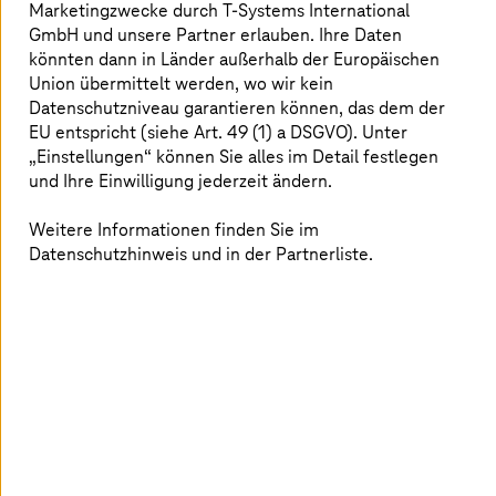
Partnereinrichtungen an sieben Standorten, die einen
Marketingzwecke durch
T-Systems
International
hohen Grad an Autonomie in der Forschung haben. Sie
GmbH und unsere Partner erlauben. Ihre Daten
decken das komplette Spektrum der Herz-
könnten dann in Länder außerhalb der Europäischen
Kreislaufforschung ab – und erreichen dabei auch ein im
Union übermittelt werden, wo wir kein
internationalen Vergleich hohes Niveau. Zu den
Datenschutzniveau garantieren können, das dem der
Partnereinrichtungen gehören 14 Universitätskliniken
EU entspricht (siehe Art. 49 (1) a DSGVO). Unter
bzw. Universitäten sowie Zentren der Helmholtz-
„Einstellungen“ können Sie alles im Detail festlegen
Gemeinschaft, Leibniz- und Max-Planck- Institute und
und Ihre Einwilligung jederzeit ändern.
eine Ressortforschungseinrichtung. Damit vereint das
DZHK die Aktivitäten von mehr als 1.800
Weitere Informationen finden Sie im
Wissenschaftlern unter seinem Dach und schafft
Datenschutzhinweis und in der Partnerliste.
Synergieeffekte. Ein zentraler Schritt der Translation, der
Überführung der Ergebnisse von der
Grundlagenforschung in die Anwendung, sind
verlässliche, qualitativ hochwertige und gut
dokumentierte klinische Studien. Hierfür setzt das DZHK
auf TrialComplete als wichtigen Bestandteil seiner
Systemlandschaft.