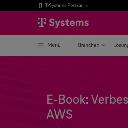

T-Systems
Portale
ließen
Menü
Branchen
Lösun
E-Book: Verbes
AWS