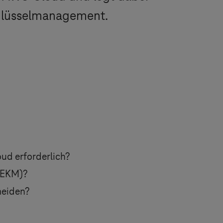
chlüsselmanagement.
ud erforderlich?
– EKM)?
meiden?