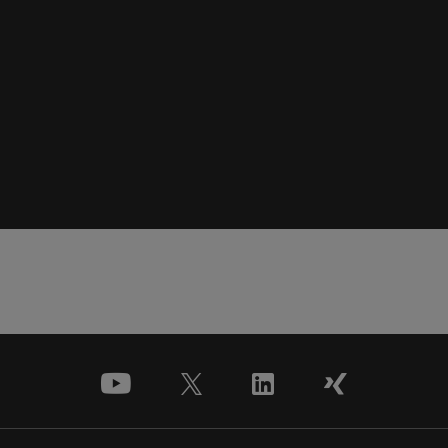
youtube
x
linkedin
xing