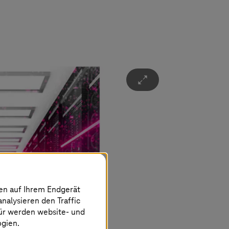
Ü
nen auf Ihrem Endgerät
analysieren den Traffic
für werden website- und
ogien.