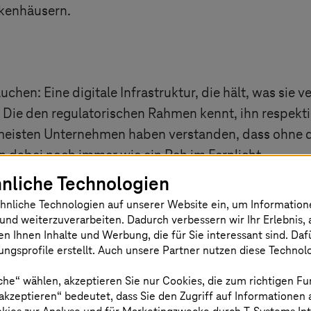
kenhäusern.
n: Eine digitale Infrastruktur, die hält, was sie vers
. Die den regulatorischen Rahmen kennt, ihn respekt
 meisten Unternehmen haben verstanden, dass ohne di
en dabei noch immer wie ein Reh im Fernlicht.
nliche Technologien
nabhängigkeit keine nationale Marotte, sondern ein lo
hnliche Technologien auf unserer Website ein, um Informatio
Systeme längst geopolitisch relevant sind. Wer heute 
und weiterzuverarbeiten. Dadurch verbessern wir Ihr Erlebnis, 
lle ab – sondern Gestaltungsmacht. Das ist gefährlic
en Ihnen Inhalte und Werbung, die für Sie interessant sind. Da
ngsprofile erstellt. Auch unsere Partner nutzen diese Technol
che“ wählen, akzeptieren Sie nur Cookies, die zum richtigen Fu
 akzeptieren“ bedeutet, dass Sie den Zugriff auf Informationen