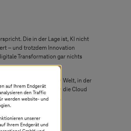
pricht. Die in der Lage ist, KI nicht
iert – und trotzdem Innovation
gitale Transformation gar nichts
gischer Schritt in einer Welt, in der
nen auf Ihrem Endgerät
allein auf Hyperscaler für die Cloud
analysieren den Traffic
h. Und es ist vermeidbar.
für werden website- und
ogien.
nktionieren unserer
 auf Ihrem Endgerät und