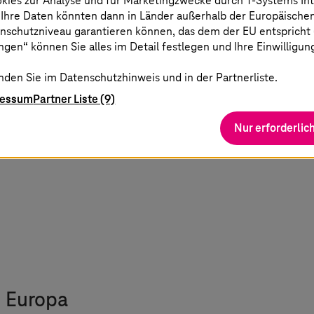
okies zur Analyse und für Marketingzwecke durch
T-Systems
In
 Ihre Daten könnten dann in Länder außerhalb der Europäische
Es braucht ein Zusammenspi
nschutzniveau garantieren können, das dem der EU entspricht (s
auch nicht zwischen europä
gen“ können Sie alles im Detail festlegen und Ihre Einwilligun
souverän sein will, muss koo
nden Sie im Datenschutzhinweis und in der Partnerliste.
ressum
Partner Liste (9)
Dr. Ferri Abolhassan
,
CEO
T-Systems
und Vorstan
Nur erforderlic
d Europa