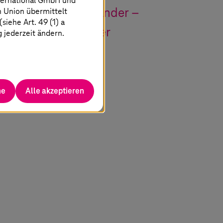
ternational GmbH und
n Union übermittelt
el, kein Gegeneinander –
iehe Art. 49 (1) a
ischen Ländern. Wer
g jederzeit ändern.
perieren.
dsmitglied Deutsche Telekom
he
Alle akzeptieren