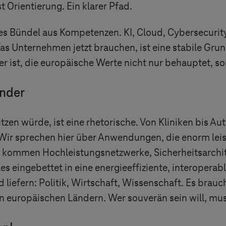
st Orientierung. Ein klarer Pfad.
exes Bündel aus Kompetenzen. KI, Cloud, Cybersecur
. Was Unternehmen jetzt brauchen, ist eine stabile Gr
her ist, die europäische Werte nicht nur behauptet, s
nder
utzen würde, ist eine rhetorische. Von Kliniken bis 
. Wir sprechen hier über Anwendungen, die enorm le
u kommen Hochleistungsnetzwerke, Sicherheitsarchit
es eingebettet in eine energieeffiziente, interoperab
 liefern: Politik, Wirtschaft, Wissenschaft. Es brau
 europäischen Ländern. Wer souverän sein will, mus