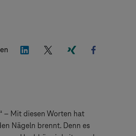
"LinkedIn"
"X"
"Xing"
"Facebook"
len
 – Mit diesen Worten hat
den Nägeln brennt. Denn es