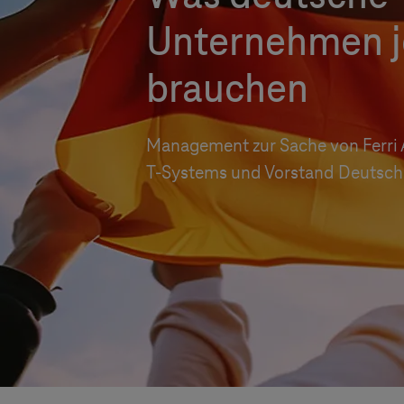
Unternehmen j
brauchen
Management zur Sache von Ferri
T-Systems
und Vorstand Deutsch