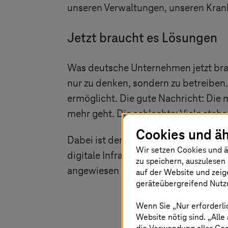
unseren Verwaltungen, unseren Kran
Jetzt braucht es Lösungen
Was deutsche Unternehmen jetzt brauche
nur zu denken, sondern zu betreiben
ermöglicht. Die gute Nachricht: Die
mehr geht. Die schlechte: Viele steh
Cookies und äh
Dabei ist der Wunsch nach digitaler U
Wir setzen Cookies und ä
digitale Infrastruktur, Daten und IT-
zu speichern, auszulesen 
angewiesen ist, gibt nicht nur Kontro
auf der Website und zeig
geräteübergreifend Nutzu
Wenn Sie „Nur erforderli
Website nötig sind. „Alle