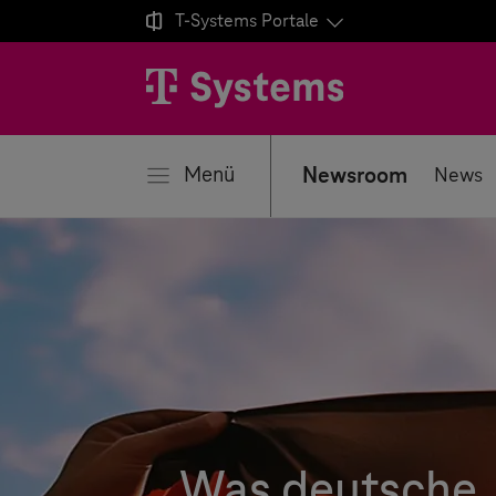

T-Systems
Portale
ließen
Menü
Newsroom
News
Was deutsche