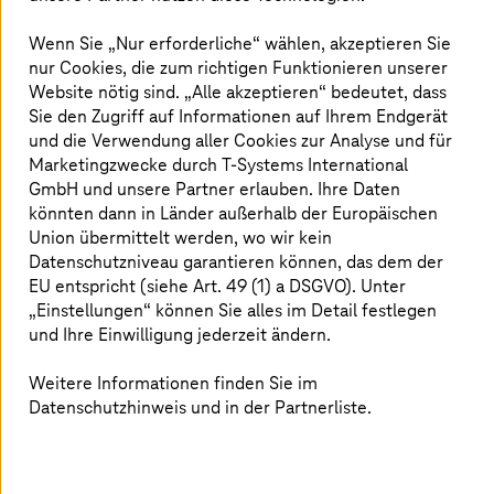
schützen und verteidigen kann
Wenn Sie „Nur erforderliche“ wählen, akzeptieren Sie
nur Cookies, die zum richtigen Funktionieren unserer
Dr. Ferri Abolhassan, CEO
T-Systems
, im Interview
Website nötig sind. „Alle akzeptieren“ bedeutet, dass
mit Claudia Mahnke vom General-Anzeiger.
Sie den Zugriff auf Informationen auf Ihrem Endgerät
und die Verwendung aller Cookies zur Analyse und für
Mehr erfahren
Marketingzwecke durch
T-Systems
International
GmbH und unsere Partner erlauben. Ihre Daten
könnten dann in Länder außerhalb der Europäischen
Union übermittelt werden, wo wir kein
Datenschutzniveau garantieren können, das dem der
EU entspricht (siehe Art. 49 (1) a DSGVO). Unter
„Einstellungen“ können Sie alles im Detail festlegen
und Ihre Einwilligung jederzeit ändern.
Weitere Informationen finden Sie im
Datenschutzhinweis und in der Partnerliste.