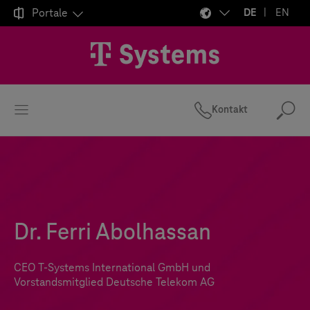

Portale
DE
EN
Kontakt
Suc
Dr. Ferri Abolhassan
CEO
T-Systems
International GmbH und
Vorstandsmitglied Deutsche Telekom AG