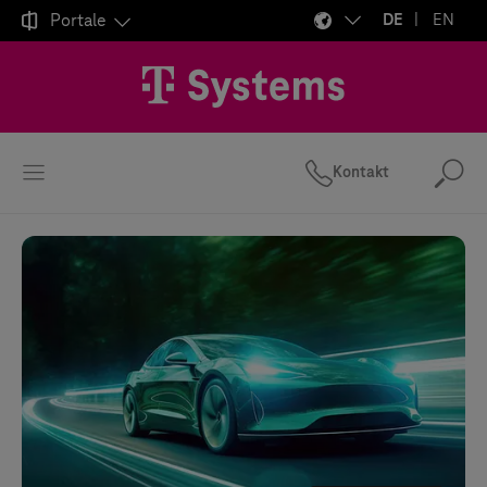

Portale
DE
EN
Kontakt
Suc