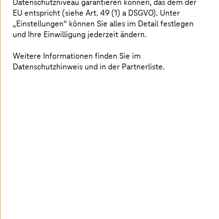
Datenschutzniveau garantieren können, das dem der
EU entspricht (siehe Art. 49 (1) a DSGVO). Unter
„Einstellungen“ können Sie alles im Detail festlegen
Whitepaper: Catena-X – Dabei sein ist alles!
und Ihre Einwilligung jederzeit ändern.
Was gibt's Neues bei Catena-X? Was
Weitere Informationen finden Sie im
müssen Sie jetzt tun? Unser Whitepaper
Datenschutzhinweis und in der Partnerliste.
bringt Sie auf den aktuellen Stand und
gibt Tipps.
Jetzt herunterladen
Neue Anforderungen der Branche
meistern – mit Catena-X