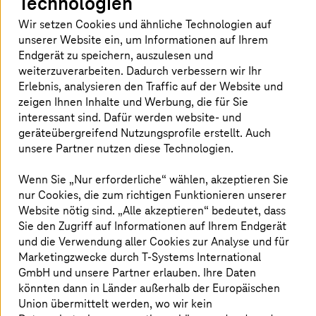
Technologien
Wir setzen Cookies und ähnliche Technologien auf
unserer Website ein, um Informationen auf Ihrem
Endgerät zu speichern, auszulesen und
weiterzuverarbeiten. Dadurch verbessern wir Ihr
Catena-X revolutioniert die Zusammenarbeit
Erlebnis, analysieren den Traffic auf der Website und
innerhalb der Wertschöpfungskette. Wir von
zeigen Ihnen Inhalte und Werbung, die für Sie
T-Systems
bieten über Cofinity-X Zugang zu
interessant sind. Dafür werden website- und
diesem Datenökosystem. Wir unterstützen
geräteübergreifend Nutzungsprofile erstellt. Auch
unsere Partner nutzen diese Technologien.
Unternehmen von der Erstberatung bis hin zur
kompletten Umsetzung. Cofinity-X stellt dabei
Wenn Sie „Nur erforderliche“ wählen, akzeptieren Sie
die Infrastruktur für einen sicheren
nur Cookies, die zum richtigen Funktionieren unserer
Datenaustausch bereit.
Website nötig sind. „Alle akzeptieren“ bedeutet, dass
Sie den Zugriff auf Informationen auf Ihrem Endgerät
und die Verwendung aller Cookies zur Analyse und für
Sven Löffler
,
Head of Data Spaces & Data Products bei
T-Systems
International
Marketingzwecke durch
T-Systems
International
GmbH und unsere Partner erlauben. Ihre Daten
könnten dann in Länder außerhalb der Europäischen
Union übermittelt werden, wo wir kein