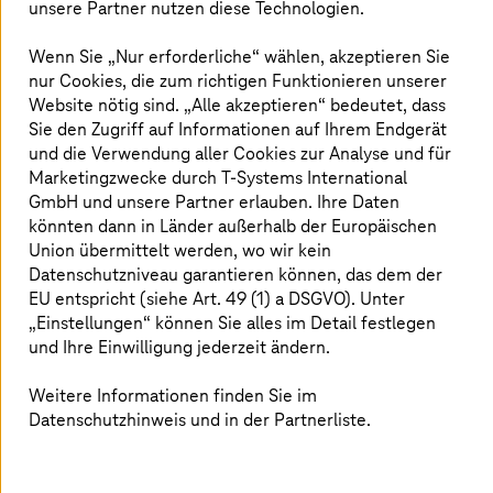
unsere Partner nutzen diese Technologien.
sondern begannen, eigenständig zu lernen, indem sie
Muster in Daten analysierten. Diese Entwicklung wurde
Wenn Sie „Nur erforderliche“ wählen, akzeptieren Sie
durch zwei bedeutende technologische Durchbrüche
ermöglicht: Convolutional Neural Networks (CNNs) und
nur Cookies, die zum richtigen Funktionieren unserer
Transformer-Modelle. Diese beiden Technologien
Website nötig sind. „Alle akzeptieren“ bedeutet, dass
eröffneten neue Möglichkeiten bei
Sie den Zugriff auf Informationen auf Ihrem Endgerät
Transformationsaufgaben wie Sprachverarbeitung,
und die Verwendung aller Cookies zur Analyse und für
Bilderkennung und Videoanalyse. Transformer-Modelle,
Marketingzwecke durch
T-Systems
International
die 2017 eingeführt wurden, versetzten KI-Systeme in
GmbH und unsere Partner erlauben. Ihre Daten
die Lage, kontextuelle Zusammenhänge wesentlich
könnten dann in Länder außerhalb der Europäischen
besser zu erfassen – ein Fortschritt, der sich unter
Union übermittelt werden, wo wir kein
anderem in der Verbesserung von Google Translate
Datenschutzniveau garantieren können, das dem der
zeigte.
EU entspricht (siehe Art. 49 (1) a DSGVO). Unter
„Einstellungen“ können Sie alles im Detail festlegen
und Ihre Einwilligung jederzeit ändern.
Integration von KI in den Alltag
Weitere Informationen finden Sie im
Datenschutzhinweis und in der Partnerliste.
Die Integration von künstlicher Intelligenz in unser
tägliches Leben ist beeindruckend. Eng spezialisierte KI
(Narrow AI) ist die Grundlage für digitale Assistenten wie