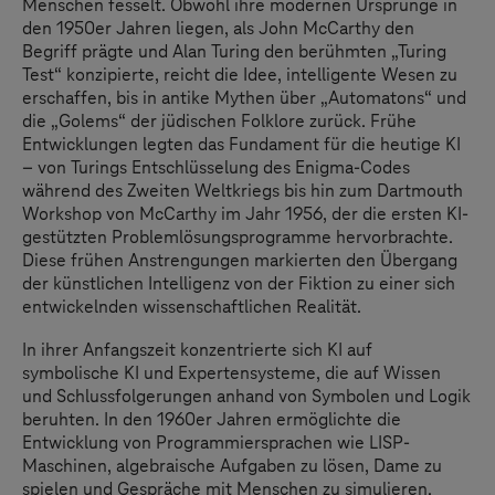
Menschen fesselt. Obwohl ihre modernen Ursprünge in
den 1950er Jahren liegen, als John McCarthy den
Begriff prägte und Alan Turing den berühmten „Turing
Test“ konzipierte, reicht die Idee, intelligente Wesen zu
erschaffen, bis in antike Mythen über „Automatons“ und
die „Golems“ der jüdischen Folklore zurück. Frühe
Entwicklungen legten das Fundament für die heutige KI
– von Turings Entschlüsselung des Enigma-Codes
während des Zweiten Weltkriegs bis hin zum Dartmouth
Workshop von McCarthy im Jahr 1956, der die ersten KI-
gestützten Problemlösungsprogramme hervorbrachte.
Diese frühen Anstrengungen markierten den Übergang
der künstlichen Intelligenz von der Fiktion zu einer sich
entwickelnden wissenschaftlichen Realität.
In ihrer Anfangszeit konzentrierte sich KI auf
symbolische KI und Expertensysteme, die auf Wissen
und Schlussfolgerungen anhand von Symbolen und Logik
beruhten. In den 1960er Jahren ermöglichte die
Entwicklung von Programmiersprachen wie LISP-
Maschinen, algebraische Aufgaben zu lösen, Dame zu
spielen und Gespräche mit Menschen zu simulieren.