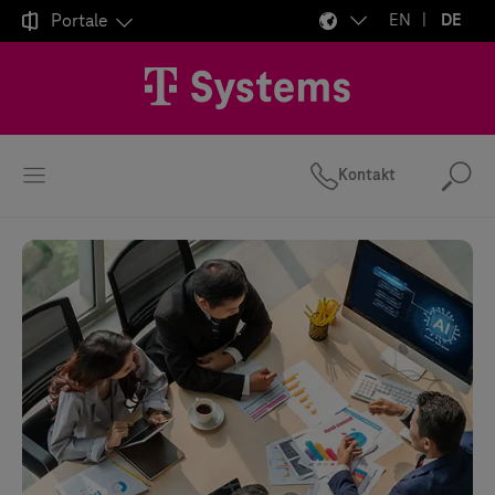

Portale
EN
DE
Kontakt
Suc