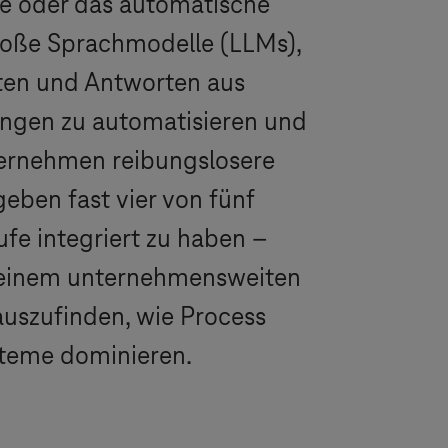
e oder das automatische
oße Sprachmodelle (LLMs),
iten und Antworten aus
dungen zu automatisieren und
nternehmen reibungslosere
eben fast vier von fünf
fe integriert zu haben –
u einem unternehmensweiten
uszufinden, wie Process
steme dominieren.