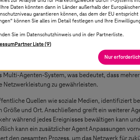
okies zur Analyse und für Marketingzwecke durch
T-Systems
In
indem sie komplexe, urteilsbasierte Aufgaben über
 Ihre Daten könnten dann in Länder außerhalb der Europäische
idung helfen und Dienstleistungen personalisieren. Da
nschutzniveau garantieren können, das dem der EU entspricht (s
il liegt in ihrer Fähigkeit, kontinuierlich zu lernen u
gen“ können Sie alles im Detail festlegen und Ihre Einwilligun
äufe in der gesamten Organisation weiter optimier
nden Sie im Datenschutzhinweis und in der Partnerliste.
Netzes der Deutschen Telekom: Tausende von Servern
ressum
Partner Liste (9)
 – alle laufen mit der Geschwindigkeit und dem Umf
lematische, überlastete Zellen zu erkennen und die
Nur erforderlic
2
 RAN Guardian-Agent
setzt genau hier an, indem er
ls Multi-Agenten-System, was bedeutet, dass mehrere
 Netzwerkleistung zu gewährleisten.
ffentliche Quellen wie soziale Medien, identifiziert 
h Größe und Ort. Anschließend greift ein weiterer Age
ehr während jedes Ereignisses bewältigen kann und
lich kann ein zusätzlicher Agent Anpassungen vorn
t den gesamten Prozess, um das Netzwerk für zukün