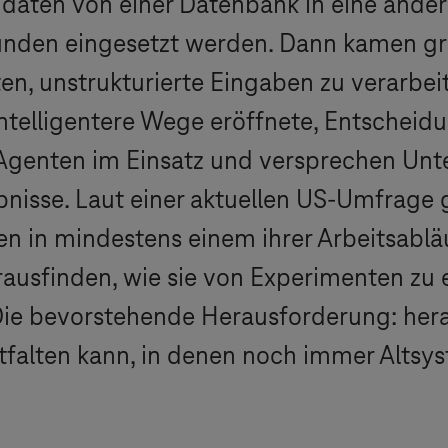
daten von einer Datenbank in eine ander
nden eingesetzt werden. Dann kamen gr
en, unstrukturierte Eingaben zu verarbe
intelligentere Wege eröffnete, Entschei
KI-Agenten im Einsatz und versprechen U
nisse. Laut einer aktuellen US-Umfrage g
n in mindestens einem ihrer Arbeitsabläu
rausfinden, wie sie von Experimenten z
ie bevorstehende Herausforderung: hera
ntfalten kann, in denen noch immer Altsy