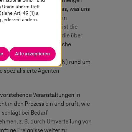
ternational GmbH und
nehmen, große Informationsmengen
n Union übermittelt
s schafft mehr Zeit für das, was uns
iehe Art. 49 (1) a
nd sich anzupassen, selbst in
g jederzeit ändern.
t werden. Ein Beispiel ist die
, Kabeln und Antennen, die über
ang von 5G. Die eigentliche
 Leistung anzupassen, um
he
Alle akzeptieren
 das Funkzugangsnetz (RAN) rund um
 spezialisierte Agenten
bevorstehende Veranstaltungen in
nt in den Prozess ein und prüft, wie
 schlägt bei Bedarf
ehmen, z. B. durch Umverteilung von
ftige Ereignisse weiter zu