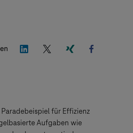
"LinkedIn"
"X"
"Xing"
"Facebook"
len
aradebeispiel für Effizienz
egelbasierte Aufgaben wie