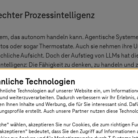
chter Prozessintelligenz
stem, das autonom handeln kann. Agentische Systeme 
utos oder sogar Thermostate. Auch sie nehmen ihre
hliche Aufsicht. Doch der Aufstieg von LLMs hat d
 Intelligenz: Die Fähigkeit zu denken, zu handeln un
und Maßnahmen zu planen. Im Gegensatz zur klassische
nliche Technologien
strieren Arbeitsabläufe. Sie greifen auf Werkzeuge u
hnliche Technologien auf unserer Website ein, um Informatio
usammen und lernen aus deren Ergebnissen. Im Kern
und weiterzuverarbeiten. Dadurch verbessern wir Ihr Erlebnis, 
rozessintelligenz, die sich durch das Unternehmen z
en Ihnen Inhalte und Werbung, die für Sie interessant sind. Da
ngsprofile erstellt. Auch unsere Partner nutzen diese Technol
zu leisten
che“ wählen, akzeptieren Sie nur Cookies, die zum richtigen Fu
 akzeptieren“ bedeutet, dass Sie den Zugriff auf Informationen