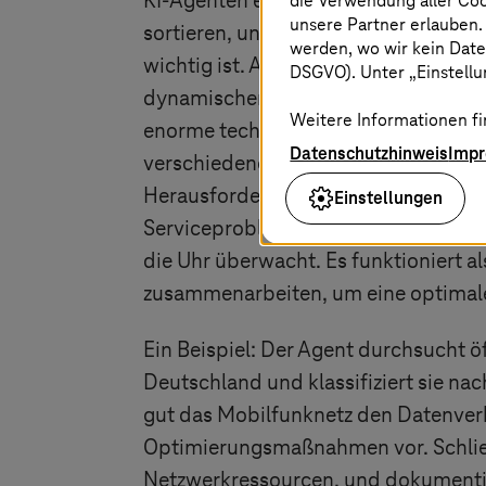
die Verwendung aller Co
KI-Agenten erleichtern den Alltag, 
unsere Partner erlauben.
sortieren, uns bei schneller Entsche
werden, wo wir kein Date
wichtig ist. Aber der eigentliche Vorte
DSGVO). Unter „Einstellun
dynamischen Umgebungen, wodurch Abl
Weitere Informationen fi
enorme technische Komplexität des 
Datenschutzhinweis
Imp
verschiedene Frequenzbänder senden
Herausforderung bestand darin, prob
Einstellungen
Serviceprobleme zu vermeiden: Der
die Uhr überwacht. Es funktioniert a
zusammenarbeiten, um eine optimale
Ein Beispiel: Der Agent durchsucht ö
Deutschland und klassifiziert sie nac
gut das Mobilfunknetz den Datenverk
Optimierungsmaßnahmen vor. Schließ
Netzwerkressourcen, und dokumentier