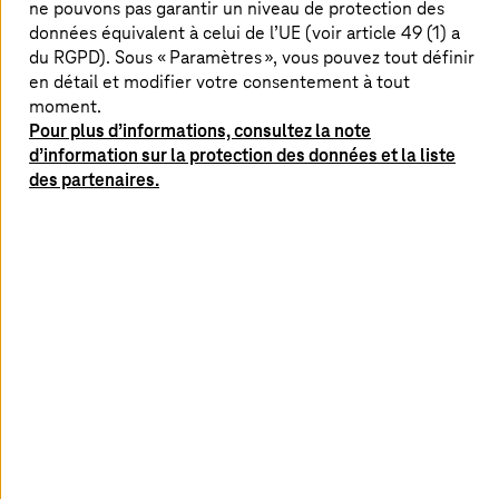
ne pouvons pas garantir un niveau de protection des
avec plus de succès.
T-Systems
fournit une
données équivalent à celui de l’UE (voir article 49 (1) a
solution complète regroupant infrastructure
du RGPD). Sous « Paramètres », vous pouvez tout définir
réseau, datacenters, solutions cloud et gestion
en détail et modifier votre consentement à tout
des applications, le tout d’un seul tenant.
moment.
Pour plus d’informations, consultez la note
d’information sur la protection des données et la liste
des partenaires.
Une solution tout-en-un : du réseau de
données aux datacenters et aux
applications
Le module « Modernisation de l’application » met par
exemple à jour les anciens environnements
informatiques pour le cloud afin de mieux exploiter les
avantages tels que la disponibilité et l’évolutivité. L’IA
accélère ce processus grâce à des analyses automatisées
de l’architecture des applications et du code de
programmation. De plus, l’IA traduit automatiquement
les langages de programmation, documente les
applications et les teste de manière autonome. Les