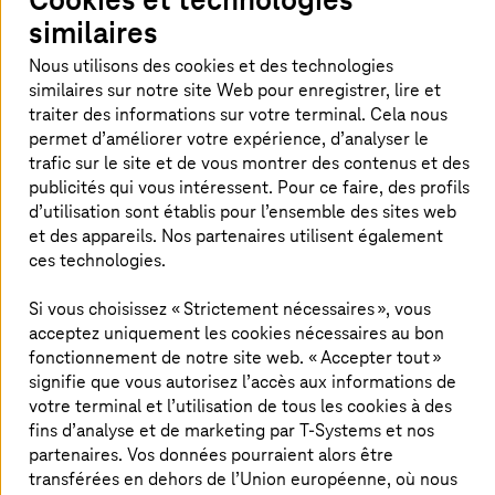
similaires
"LinkedIn"
"X"
"Face
Partager les articles
Nous utilisons des cookies et des technologies
similaires sur notre site Web pour enregistrer, lire et
traiter des informations sur votre terminal. Cela nous
Offre basée sur l’IA pour la migration
permet d’améliorer votre expérience, d’analyser le
trafic sur le site et de vous montrer des contenus et des
vers le cloud
publicités qui vous intéressent. Pour ce faire, des profils
d’utilisation sont établis pour l’ensemble des sites web
Nouvelle offre basée sur l’IA pour la migration
et des appareils. Nos partenaires utilisent également
vers le cloud :
T-Systems
@Vantage propose
ces technologies.
tous les modules nécessaires à une
transformation orientée vers l’entreprise, du
Si vous choisissez « Strictement nécessaires », vous
acceptez uniquement les cookies nécessaires au bon
conseil de Detecon aux services managés, en
fonctionnement de notre site web. « Accepter tout »
passant par la migration vers le cloud et la
signifie que vous autorisez l’accès aux informations de
modernisation des applications. L’intelligence
votre terminal et l’utilisation de tous les cookies à des
artificielle complète chacune de ces étapes et
fins d’analyse et de marketing par
T-Systems
et nos
fait passer les anciens environnements
partenaires. Vos données pourraient alors être
informatiques au cloud plus rapidement et
transférées en dehors de l’Union européenne, où nous