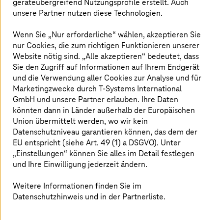
geräteübergreifend Nutzungsprofile erstellt. Auch
Reparaturen – und nicht zu vergessen der
unsere Partner nutzen diese Technologien.
Nachhaltigkeit. Dabei handelt es sich nicht
bloß um einen Hype: Laut PwC könnte KI bis
Wenn Sie „Nur erforderliche“ wählen, akzeptieren Sie
nur Cookies, die zum richtigen Funktionieren unserer
2030 einen Beitrag von 15,7 Billionen US-Dollar
Website nötig sind. „Alle akzeptieren“ bedeutet, dass
zum Verkehrssektor leisten. Aber was müssen
Sie den Zugriff auf Informationen auf Ihrem Endgerät
Bahnbetreiber beachten und womit sollten sie
und die Verwendung aller Cookies zur Analyse und für
anfangen?
Marketingzwecke durch
T-Systems
International
GmbH und unsere Partner erlauben. Ihre Daten
könnten dann in Länder außerhalb der Europäischen
Union übermittelt werden, wo wir kein
Machen Sie mit uns einen Streifzug
Datenschutzniveau garantieren können, das dem der
durch die Welt der KI – mit Einblicken
EU entspricht (siehe Art. 49 (1) a DSGVO). Unter
von Experten und Anwendungsfällen,
„Einstellungen“ können Sie alles im Detail festlegen
und Ihre Einwilligung jederzeit ändern.
darunter:
Weitere Informationen finden Sie im
Acht ausgewählte Bereiche, in denen KI einen
Datenschutzhinweis und in der Partnerliste.
maßgeblichen Beitrag leisten kann
Fallbeispiel: Fahrgast- und Objektdetektion und -