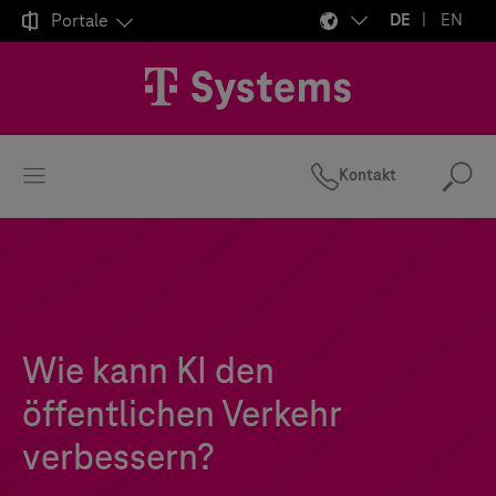

Portale
DE
EN
Kontakt
Suc
Wie kann KI den
öffentlichen Verkehr
verbessern?