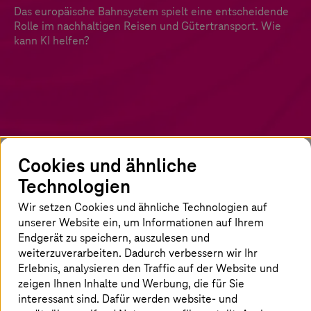
Das europäische Bahnsystem spielt eine entscheidende
Rolle im nachhaltigen Reisen und Gütertransport. Wie
kann KI helfen?
Cookies und ähnliche
Künstliche Intelligenz: Schlagen Sie
Technologien
jetzt den richtigen Kurs ein
Wir setzen Cookies und ähnliche Technologien auf
unserer Website ein, um Informationen auf Ihrem
KI hat ein enormes Potenzial für Bahnbetreiber.
Endgerät zu speichern, auszulesen und
Sie kann fast alle Bereiche revolutionieren: von
weiterzuverarbeiten. Dadurch verbessern wir Ihr
der Verbesserung des Fahrgasterlebnisses über
Erlebnis, analysieren den Traffic auf der Website und
zeigen Ihnen Inhalte und Werbung, die für Sie
die Optimierung des Güterverkehrs bis hin zur
interessant sind. Dafür werden website- und
Unterstützung routinemäßiger Wartung und