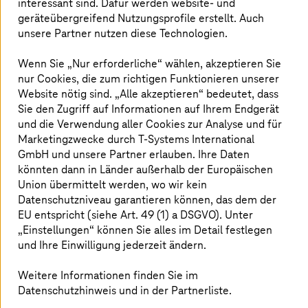
interessant sind. Dafür werden website- und
geräteübergreifend Nutzungsprofile erstellt. Auch
Die Lösung
unsere Partner nutzen diese Technologien.
Open-Source-Software BundesMessenger der BWI
Wenn Sie „Nur erforderliche“ wählen, akzeptieren Sie
bietet sichere, verschlüsselte Kommunikation (als
nur Cookies, die zum richtigen Funktionieren unserer
geräteunabhängige App)
Website nötig sind. „Alle akzeptieren“ bedeutet, dass
Die Software wird ausschließlich für öffentliche
Sie den Zugriff auf Informationen auf Ihrem Endgerät
Einrichtungen angeboten (Community-Ansatz)
und die Verwendung aller Cookies zur Analyse und für
Marketingzwecke durch
T-Systems
International
T-Systems
bietet den BundesMessenger als SaaS
GmbH und unsere Partner erlauben. Ihre Daten
aus der
T Cloud Public
(ehemals Open Telekom
Cloud) an
könnten dann in Länder außerhalb der Europäischen
Union übermittelt werden, wo wir kein
Die SaaS wird mit Managed Services angereichert
Datenschutzniveau garantieren können, das dem der
(darunter Updates und neue Versionen)
EU entspricht (siehe Art. 49 (1) a DSGVO). Unter
Für die Nutzung interner IAM-Systeme zur
„Einstellungen“ können Sie alles im Detail festlegen
Benutzerverwaltung bietet
T-Systems
weitere
und Ihre Einwilligung jederzeit ändern.
Integrationsoptionen
Weitere Informationen finden Sie im
Datenschutzhinweis und in der Partnerliste.