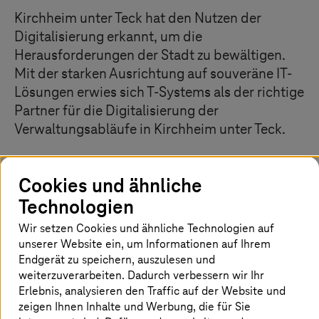
Kirchheim unter Teck hat den Nutzen der
Digitalisierung erkannt, um die
Herausforderungen der Stadt zu bewältigen.
Mit der starken Ausrichtung auf souveräne IT-
Lösungen erwies sich
T-Systems
als der richtige
Partner für die Digitalisierung der
Verwaltungsabläufe in Kirchheim unter Teck.
Cookies und ähnliche
Die Herausforderung
Technologien
Nutzung von Digitalisierungspotenzialen für eine
Wir setzen Cookies und ähnliche Technologien auf
moderne Echtzeitkommunikation in der Verwaltung
unserer Website ein, um Informationen auf Ihrem
Strenge Anforderungen an die Sicherheit
Endgerät zu speichern, auszulesen und
weiterzuverarbeiten. Dadurch verbessern wir Ihr
Die Lösung muss modern sein und
Souveränitätsanforderungen genügen
Erlebnis, analysieren den Traffic auf der Website und
zeigen Ihnen Inhalte und Werbung, die für Sie