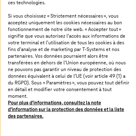
ces technologies.
Les six principes de l’ontologie
Si vous choisissez « Strictement nécessaires », vous
pragmatique
acceptez uniquement les cookies nécessaires au bon
fonctionnement de notre site web. « Accepter tout »
L’ontologie pragmatique est relationnel-objet
signifie que vous autorisez l’accès aux informations de
votre terminal et l’utilisation de tous les cookies à des
Les bases de données relationnelles constituent toujours
fins d’analyse et de marketing par
T-Systems
et nos
l’épine dorsale de l’informatique d’entreprise. Hormis
partenaires. Vos données pourraient alors être
quelques exceptions pour des cas d’utilisation
transférées en dehors de l’Union européenne, où nous
spécifiques, la plupart des systèmes d’exploitation sont
ne pouvons pas garantir un niveau de protection des
basés sur la technologie relationnelle.
données équivalent à celui de l’UE (voir article 49 (1) a
du RGPD). Sous « Paramètres », vous pouvez tout définir
L’ontologie pragmatique s’appuie sur l’informatique
en détail et modifier votre consentement à tout
d’entreprise établie en utilisant des principes relationnel-
moment.
objet plutôt que des bases de données de graphes ou
Pour plus d’informations, consultez la note
des mémoires RDF. Même si certaines requêtes en
d’information sur la protection des données et la liste
cascade (multi-hop) qui en découlent sont un peu plus
des partenaires.
complexes, cette approche permet une implémentation
plus rapide, des structures plus claires et une meilleure
adaptation aux architectures existantes. Les