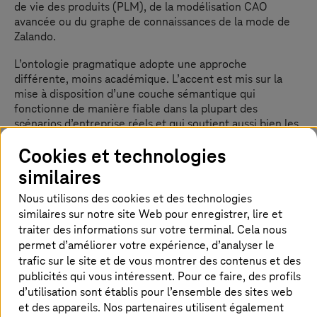
de vie des produits (PLM), de la modélisation CAO
avancée ou du graphe de connaissances de la mode de
Zalando.
L’ontologie pragmatique adopte une approche
différente, moins académique. L’accent est mis sur la
mise à disposition d’une couche sémantique qui
fonctionne de manière fiable dans la plupart des
scénarios d’entreprise réels et qui soutient aussi bien les
agents IA que les utilisateurs humains.
Cookies et technologies
Cette approche ne nécessite pas d’efforts théoriques ou
similaires
techniques inutiles, mais elle reproduit l’interconnexion,
les relations et la sémantique des données. De cette
Nous utilisons des cookies et des technologies
manière, elle permet une génération assistée par
similaires sur notre site Web pour enregistrer, lire et
ontologie (Ontology Augmented Generation, OAG)
traiter des informations sur votre terminal. Cela nous
simple et efficace.
permet d’améliorer votre expérience, d’analyser le
trafic sur le site et de vous montrer des contenus et des
On peut atteindre l’ontologie pragmatique par
publicités qui vous intéressent. Pour ce faire, des profils
six principes.
d’utilisation sont établis pour l’ensemble des sites web
et des appareils. Nos partenaires utilisent également