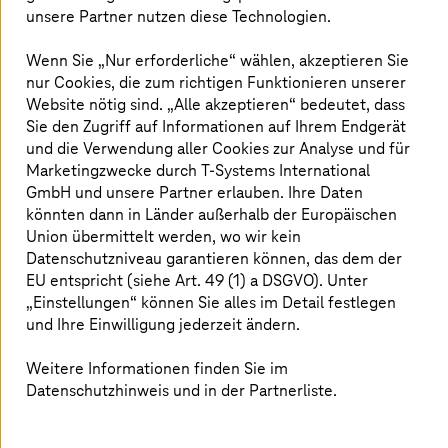
Zusätzlich haben Unternehmen mit steigenden
unsere Partner nutzen diese Technologien.
Datenmengen zu kämpfen. Diese
Wenn Sie „Nur erforderliche“ wählen, akzeptieren Sie
beeinträchtigt nicht nur die Performance der
nur Cookies, die zum richtigen Funktionieren unserer
SAP-Systeme, sondern treibt auch Lizenz- und
Website nötig sind. „Alle akzeptieren“ bedeutet, dass
Infrastrukturkosten in die Höhe.
Sie den Zugriff auf Informationen auf Ihrem Endgerät
und die Verwendung aller Cookies zur Analyse und für
Marketingzwecke durch
T-Systems
International
GmbH und unsere Partner erlauben. Ihre Daten
Hier finden Sie Antworten auf aktuelle
könnten dann in Länder außerhalb der Europäischen
Herausforderungen mit SAP:
Union übermittelt werden, wo wir kein
Datenschutzniveau garantieren können, das dem der
Wie und warum profitieren Unternehmen von der
EU entspricht (siehe Art. 49 (1) a DSGVO). Unter
SAP-Datenarchivierung?
„Einstellungen“ können Sie alles im Detail festlegen
und Ihre Einwilligung jederzeit ändern.
Welche Möglichkeiten bieten die SAP-
Schnittstellen ArchiveLink, Information Lifecycle
Management (ILM) und Content Management
Weitere Informationen finden Sie im
Interoperability Services (CMIS)?
Datenschutzhinweis und in der Partnerliste.
Sind Kostenreduzierungen durch
Datenarchivierung bei S/4HANA möglich?