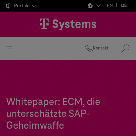

Portale
EN
DE
Kontakt
Suc
Whitepaper: ECM, die
unterschätzte SAP-
Geheimwaffe