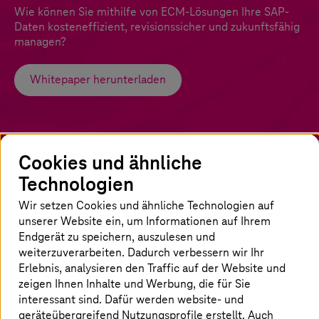
Wie können Sie mithilfe von ECM-Lösungen Ihre SAP-
Daten kosteneffizient, revisionssicher und zukunftsfähig
managen?
Whitepaper herunterladen
Cookies und ähnliche
Technologien
Die SAP-Welt ist in Bewegung
Wir setzen Cookies und ähnliche Technologien auf
Bis 2027 haben alle SAP-Anwender Zeit, um auf
unserer Website ein, um Informationen auf Ihrem
SAP S/4HANA zu wechseln. Gleichzeitig treibt
Endgerät zu speichern, auszulesen und
weiterzuverarbeiten. Dadurch verbessern wir Ihr
Unternehmen die Frage um, welche
Erlebnis, analysieren den Traffic auf der Website und
Schnittstellen zukünftig Bestand haben sowie
zeigen Ihnen Inhalte und Werbung, die für Sie
ob und wann CMIS die bevorzugte Schnittstelle
interessant sind. Dafür werden website- und
zwischen S/4HANA und ECM-Systemen wird.
geräteübergreifend Nutzungsprofile erstellt. Auch