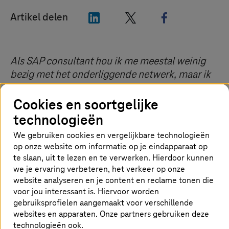
"LinkedIn"
"X"
"Facebook"
Artikel delen
Als SAP consultant hou ik me meestal weinig
bezig met het onderliggende netwerk, maar ik
wil graag wat positieve klantervaringen delen.
Cookies en soortgelijke
Verschillende internationale organisaties
hebben een grote performanceverbetering
technologieën
ervaren door SAP veilig via
SD-WAN
te laten
We gebruiken cookies en vergelijkbare technologieën
draaien, gebruikmakend van het Secure Access
op onze website om informatie op je eindapparaat op
Service Edge (SASE) concept. Ik wil hier eens
te slaan, uit te lezen en te verwerken. Hierdoor kunnen
wat dieper op ingaan. Netwerkperformance en
we je ervaring verbeteren, het verkeer op onze
website analyseren en je content en reclame tonen die
-security wordt namelijk steeds belangrijker
voor jou interessant is. Hiervoor worden
voor SAP-gebruikers,
die in 2027 de overstap
gebruiksprofielen aangemaakt voor verschillende
naar S/4HANA moeten maken
.
websites en apparaten. Onze partners gebruiken deze
technologieën ook.