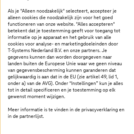
Als je "Alleen noodzakelijk" selecteert, accepteer je
Heroverweeg je huidige
alleen cookies die noodzakelijk zijn voor het goed
netwerktopologie
functioneren van onze website. "Alles accepteren"
betekent dat je toestemming geeft voor toegang tot
SAP S/4HANA landschappen worden vaak gehost in een
informatie op je apparaat en het gebruik van alle
centraal beheerde hybride cloudomgeving en maken
cookies voor analyse- en marketingdoeleinden door
gebruik van Software-as-a-Service (SaaS) oplossingen,
T-Systems
Nederland B.V. en onze partners. Je
zoals Salesforce of Ariba. Als je IT-landschap is verdeeld
gegevens kunnen dan worden doorgegeven naar
over meerdere servers op verschillende locaties, dan
landen buiten de Europese Unie waar we geen niveau
heeft dat een grote impact op je netwerk. Om goede
van gegevensbescherming kunnen garanderen dat
performance en security te garanderen, raad ik met
gelijkwaardig is aan dat in de EU (zie artikel 49, lid 1,
name internationale en wereldwijde organisaties aan hun
onder a) van de AVG). Onder "Instellingen” kun je alles
netwerktopologie te heroverwegen. Overschakelen van
tot in detail specificeren en je toestemming op elk
internet of MPLS naar
SD-WAN
biedt een
gewenst moment wijzigen.
kosteneffectieve oplossing met grote voordelen, zeker
gezien deze drie belangrijke trends:
Meer informatie is te vinden in de privacyverklaring en
in de partnerlijst.
Bij gebruik van S/4HANA worden zowel de SAP-
landschappen als de verschillende SaaS-
oplossingen verspreid over meerdere clouds die