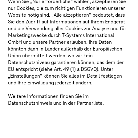
Patienten
Wenn Sie „Nur erforderliche“ wählen, akzeptieren Sie
nur Cookies, die zum richtigen Funktionieren unserer
Die Sprache wird automatisch in klare, strukturierte
Website nötig sind. „Alle akzeptieren“ bedeutet, dass
Pflegeberichte umgewandelt – verarbeitet in der
Sie den Zugriff auf Informationen auf Ihrem Endgerät
souveränen
T Cloud
Public
, vollständig in deutschen
und die Verwendung aller Cookies zur Analyse und für
Rechenzentren. „Wir machen Dokumentation so einfach
Marketingzwecke durch
T-Systems
International
wie Sprechen“, sagt Uwe Heckert, COO Health
GmbH und unsere Partner erlauben. Ihre Daten
T-Systems
. „Die Pflege wird entlastet. Die Daten bleiben
könnten dann in Länder außerhalb der Europäischen
in Deutschland.“ Zielgruppe sind Krankenhäuser, die die
Union übermittelt werden, wo wir kein
Telekom-Lösung iMedOne nutzen.
Datenschutzniveau garantieren können, das dem der
EU entspricht (siehe Art. 49 (1) a DSGVO). Unter
Spracherkennung, KI und Pflegefachsprache –
„Einstellungen“ können Sie alles im Detail festlegen
und Ihre Einwilligung jederzeit ändern.
nahtlos kombiniert
Weitere Informationen finden Sie im
Die Pflegekräfte diktieren in ihrem gewohnten
Datenschutzhinweis und in der Partnerliste.
Pflegejargon. Internationale Teammitglieder profitieren
von automatischen Korrekturen bei Grammatik und
Terminologie. Die Erfassung erfolgt sofort nach der
Leistung – ohne Umwege über PC-Arbeitsplätze. „Wir
unterstützen die Pflegekräfte, ohne ihnen Kontrolle zu
nehmen“, betont Heckert. „Die KI hilft. Die Pflege