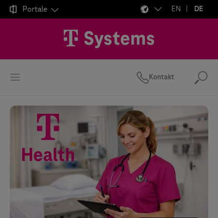

Portale
EN
DE
Kontakt
Suc