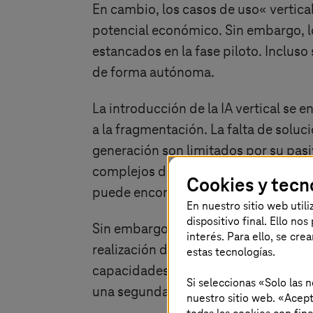
En cambio, los casos de uso
«
vertica
potencial económico. Sin embargo, l
estancados en la fase piloto. Incluso 
de forma autónoma.
La introducción de la IA vertical se
a la fragmentación. La falta de solu
generación son limitados por su pasi
complejos de varios niveles. La calid
Cookies y tecn
puede encontrar resistencia cultural
En nuestro sitio web util
dispositivo final. Ello no
Sin embargo, a pesar de su limitada r
interés. Para ello, se cre
realización de proyectos piloto a gra
estas tecnologías.
capacidades esenciales en materia d
Si seleccionas «Solo las 
una segunda fase más integrada y tra
nuestro sitio web. «Acept