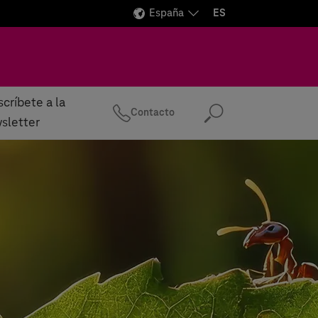
España
ES
críbete a la
Contacto
Buscar
sletter