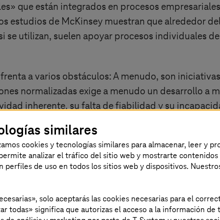
les» que están integrados en procesos empresariales
os estudios de McKinsey muestran que alrededor del
si se utilizan, suelen apoyar procesos individuales d
 enfrenta a varios obstáculos: A menudo, son iniciati
ciones normalizadas exige a menudo un desarrollo a 
vidad inherente, su falta de fiabilidad y su incapac
ad de los datos y su accesibilidad son a menudo inco
ologías similares
 por parte de los equipos que temen la disrupción.
izamos cookies y tecnologías similares para almacenar, leer y p
s permite analizar el tráfico del sitio web y mostrarte contenidos
epercusión en los resultados, la primera ola de IA ge
an perfiles de uso en todos los sitios web y dispositivos. Nuestro
n escala que han acelerado la confianza en la IA y ha
e ingeniería de prompt, evaluación de modelos y gob
necesarias», solo aceptarás las cookies necesarias para el corr
nsformadora: la incipiente era de los agentes de IA.
ar todas» significa que autorizas el acceso a la información de t