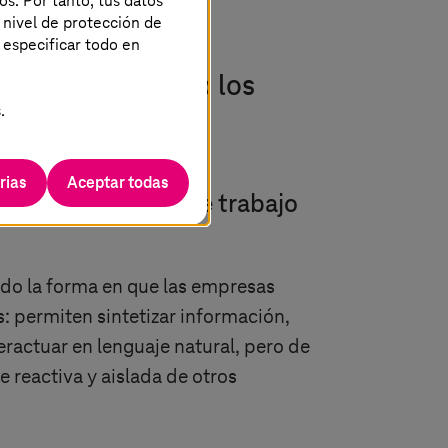
os. Por tanto, tus datos
 nivel de protección de
 especificar todo en
l beneficio: Cómo los
.
scalar la IA
rias
Aceptar todas
zación de flujos de trabajo
do la forma en que las empresas
s: permiten sintetizar información,
eractuar en lenguaje natural, pero de
reactiva y aislada de otros