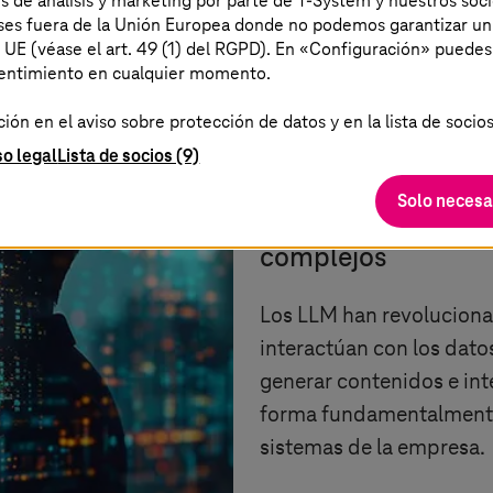
es de análisis y marketing por parte de T-System y nuestros soci
aíses fuera de la Unión Europea donde no podemos garantizar un
a UE (véase el art. 49 (1) del RGPD). En «Configuración» puedes
sentimiento en cualquier momento.
De la paradoja a
ón en el aviso sobre protección de datos y en la lista de socios
agentes pueden e
so legal
Lista de socios (9)
Solo necesa
El avance: Automati
complejos
Los LLM han revoluciona
interactúan con los dato
generar contenidos e int
forma fundamentalmente 
sistemas de la empresa.