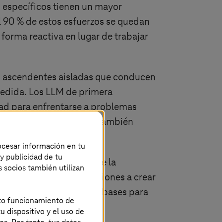
 específicos tienen un mayor
 90 % de estos esfuerzos se quedan
e forma reactiva en lugar de trabajar
vas ascendentes aisladas que conducen
medida. Los LLM de primera
idad para enfrentarse a problemas
herentes. La IA vertical también
rocesar información en tu
 y publicidad de tu
nerativa ha hecho posible la
s socios también utilizan
n ayudado a las organizaciones a crear
ernanza. Esto sienta las bases para
ecto funcionamiento de
u dispositivo y el uso de