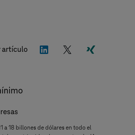
"LinkedIn"
"X"
"Xing"
 artículo
mínimo
presas
1 a 18 billones de dólares en todo el