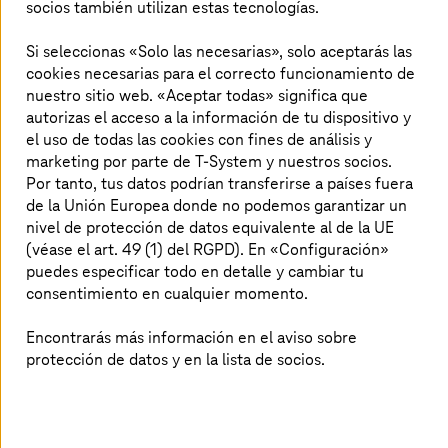
socios también utilizan estas tecnologías.
25-sept-2024
Si seleccionas «Solo las necesarias», solo aceptarás las
cookies necesarias para el correcto funcionamiento de
"LinkedIn"
"X"
"Xing"
Compartir artículo
nuestro sitio web. «Aceptar todas» significa que
autorizas el acceso a la información de tu dispositivo y
el uso de todas las cookies con fines de análisis y
marketing por parte de T-System y nuestros socios.
T-Systems
apuesta por Madrid
Por tanto, tus datos podrían transferirse a países fuera
de la Unión Europea donde no podemos garantizar un
T-Systems
Iberia anuncia su incorporación al
nivel de protección de datos equivalente al de la UE
(véase el art. 49 (1) del RGPD). En «Configuración»
Consejo Asesor de Transformación Digital de la
puedes especificar todo en detalle y cambiar tu
Comunidad de Madrid, reafirmando su apuesta
consentimiento en cualquier momento.
por la innovación y el impulso de la
digitalización en la región. Este nuevo paso
Encontrarás más información en el aviso sobre
refuerza el compromiso de la compañía con la
protección de datos y en la lista de socios.
Comunidad de Madrid, que contribuirá
significativamente al desarrollo del ecosistema
tecnológico madrileño.