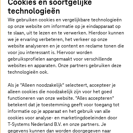
Cookies en soortgelijke
software defecten in nieuwe productielijnen kan
herkennen.
technologieën
We gebruiken cookies en vergelijkbare technologieën
op onze website om informatie op je eindapparaat op
Wat houdt GenAI nog tegen?
te slaan, uit te lezen en te verwerken. Hierdoor kunnen
we je ervaring verbeteren, het verkeer op onze
website analyseren en je content en reclame tonen die
Als ik rondkijk op sociale platforms zoals LinkedIn, krijg ik
voor jou interessant is. Hiervoor worden
de indruk dat er bijna niemand is die nog niet besmet is
met het enthousiasme voor generatieve kunstmatige
gebruiksprofielen aangemaakt voor verschillende
intelligentie. Ik vind deze bereidheid om te
websites en apparaten. Onze partners gebruiken deze
experimenteren geweldig, vooral wanneer bedrijven
technologieën ook.
GenAI al gebruiken als bron van nieuwe (bedrijfs)ideeën
of generatieve AI gebruiken als planningstool of
Als je "Alleen noodzakelijk" selecteert, accepteer je
sparringpartner. Maar omdat de toepassingsgevallen
alleen cookies die noodzakelijk zijn voor het goed
steeds complexer worden, worden er steeds meer eisen
functioneren van onze website. "Alles accepteren"
aan de IT-infrastructuur van het bedrijf gesteld. Veel
betekent dat je toestemming geeft voor toegang tot
rekenkracht alleen is niet genoeg. Als je effectiever en
informatie op je apparaat en het gebruik van alle
efficiënter wilt worden met GenAI, heb je een hoog
cookies voor analyse- en marketingdoeleinden door
niveau van IT-beveiliging en volledige naleving van de
T-Systems
Nederland B.V. en onze partners. Je
bestaande regelgeving voor gegevensbescherming
gegevens kunnen dan worden doorgegeven naar