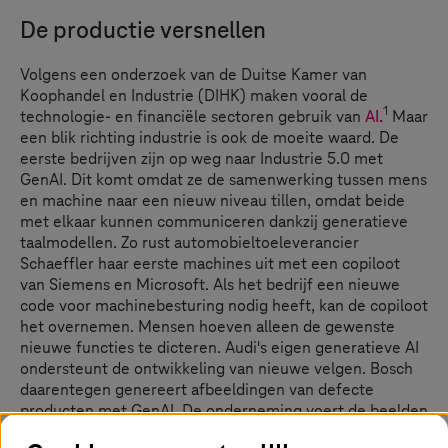
De productie versnellen
Volgens een onderzoek van de Duitse Kamer van
Koophandel en Industrie (DIHK) maken vooral de
1
technologie- en financiële sectoren gebruik van
AI.
Maar
een blik richting industrie is ook de moeite waard. De
eerste bedrijven zijn op weg naar Industrie 5.0 met
GenAI. Dit komt omdat ze de samenwerking tussen mens
en machine naar een nieuw niveau tillen, omdat beide
met elkaar kunnen communiceren dankzij generatieve
taalmodellen. Zo rust automobieltoeleverancier
Schaeffler haar eerste machines uit met een copiloot
van Siemens en Microsoft. Als het bedrijf een nieuwe
code voor machinebesturing nodig heeft, kan de copiloot
het overnemen. Mensen hoeven alleen de gewenste
nieuwe functies te dicteren. Audi's eigen generatieve AI
ondersteunt de ontwikkeling van nieuwe velgen. Bosch
daarentegen genereert afbeeldingen van defecte
producten met GenAI. De onderneming voert de beelden
vervolgens in software in als trainingsgegevens, zodat de