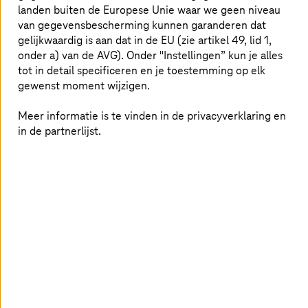
nodig. Ook de AI-wetgeving van de Europese Unie houdt
landen buiten de Europese Unie waar we geen niveau
GenAI kort voor meer rechtszekerheid: Exploitanten van
van gegevensbescherming kunnen garanderen dat
basismodellen zoals ChatGPT moeten bekendmaken
gelijkwaardig is aan dat in de EU (zie artikel 49, lid 1,
welke gegevens ze gebruiken waarmee ze hun modellen
onder a) van de AVG). Onder "Instellingen” kun je alles
trainen.
tot in detail specificeren en je toestemming op elk
gewenst moment wijzigen.
Zijn je gegevens goed genoeg?
Meer informatie is te vinden in de privacyverklaring en
in de partnerlijst.
Ik noemde net het sleutelwoord 'basismodel' - ik had ook
'funderingsmodel', 'foundation models' of, preciezer
gezegd, 'grote taalmodellen' kunnen zeggen. Dit zijn
synoniemen voor de kern van generatieve AI. De
modellen worden getraind met enorme hoeveelheden
ruwe gegevens, zodat ze deze kunnen leren analyseren
en begrijpen. De kwantiteit en kwaliteit van de gegevens
zijn cruciaal voor GenAI om nieuwe inhoud - teksten,
afbeeldingen, muziek en zelfs software - te kunnen
genereren op basis van aangeleerde patronen. De
chatbot, het meest prominente lid van de GenAI-familie,
is gebaseerd op het Generative Pretrained Transformer