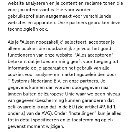
"Stargate" en "Deepseek" benadrukken hoe snel de
website analyseren en je content en reclame tonen die
wereldwijde technologische wedloop zich verder
voor jou interessant is. Hiervoor worden
verscherpt.
gebruiksprofielen aangemaakt voor verschillende
websites en apparaten. Onze partners gebruiken deze
technologieën ook.
Als je "Alleen noodzakelijk" selecteert, accepteer je
Een Europees antwoord op de
alleen cookies die noodzakelijk zijn voor het goed
dominantie van Big Tech
functioneren van onze website. "Alles accepteren"
betekent dat je toestemming geeft voor toegang tot
Om deze uitdaging aan te pakken, hebben Deutsche
informatie op je apparaat en het gebruik van alle
Telekom,
T-Systems
en partners zoals Fraunhofer, IONOS,
cookies voor analyse- en marketingdoeleinden door
SAP en Schwarz Digits als onderdeel van de Duitse
T-Systems
Nederland B.V. en onze partners. Je
Academie voor Techniek en Wetenschap (Acatech)
gegevens kunnen dan worden doorgegeven naar
concrete actie-aanbevelingen opgesteld. Het doel is het
landen buiten de Europese Unie waar we geen niveau
ontwikkelen van een krachtig, duurzaam en onafhankelijk
van gegevensbescherming kunnen garanderen dat
cloud aanbod.
gelijkwaardig is aan dat in de EU (zie artikel 49, lid 1,
onder a) van de AVG). Onder "Instellingen” kun je alles
Big Tech’s greep op cloudinfrastructuur
tot in detail specificeren en je toestemming op elk
gewenst moment wijzigen.