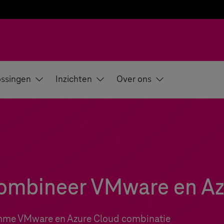
ssingen
Inzichten
Over ons
ombineer VMware en Az
imme VMware en Azure Cloud combinatie