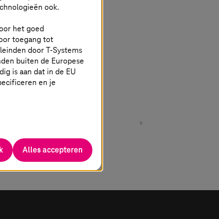
echnologieën ook.
 voor het goed
oor toegang tot
eleinden door
T-Systems
nden buiten de Europese
g is aan dat in de EU
specificeren en je
k
Alles accepteren