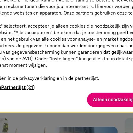
en reclame tonen die voor jou interessant is. Hiervoor worden 
lende websites en apparaten. Onze partners gebruiken deze t
27. mei 2025 |
Sovereign Cloud
19. 
k" selecteert, accepteer je alleen cookies die noodzakelijk zijn
20 jaar soeverein denken en
Eu
bsite. "Alles accepteren" betekent dat je toestemming geeft v
doen
ho
t en het gebruik van alle cookies voor analyse- en marketingdo
partners. Je gegevens kunnen dan worden doorgegeven naar la
u van gegevensbescherming kunnen garanderen dat gelijkwaardi
kom
In dit artikel neem ik je mee in de
We
er a) van de AVG). Onder "Instellingen” kun je alles tot in detail 
achtergrond en ontwikkeling van
ve
enst moment wijzigen.
verschillende soevereine
soe
en in de privacyverklaring en in de partnerlijst.
cloudoplossingen.
n
Partnerlijst (21)
Meer informatie
Alleen noodzakelij