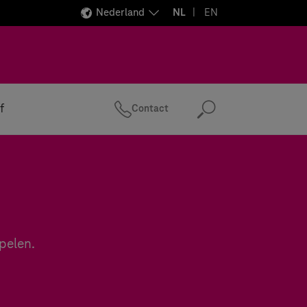
Nederland
NL
EN
f
Contact
Zoeken
spelen.