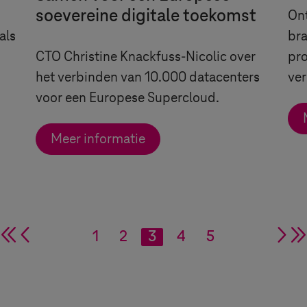
soevereine digitale toekomst
On
als
br
CTO Christine Knackfuss-Nicolic over
pro
het verbinden van 10.000 datacenters
ver
voor een Europese Supercloud.
Meer informatie
double arrow
single arrow
1
2
3
4
5
si