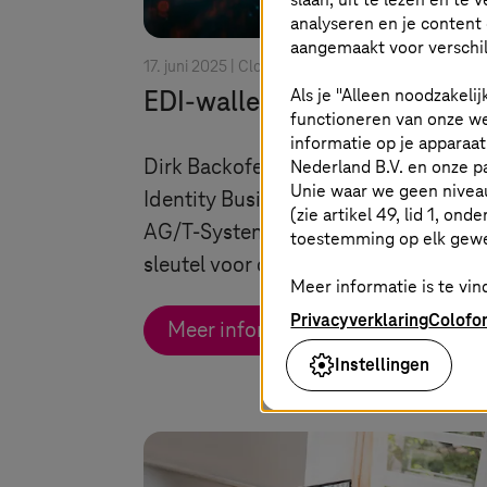
analyseren en je content 
aangemaakt voor verschil
17. juni 2025 |
Cloud Services
Als je "Alleen noodzakelij
EDI-wallet
functioneren van onze we
informatie op je apparaa
Nederland B.V. en onze 
Dirk Backofen, hoofd van Digital
Unie waar we geen nivea
Identity Business bij Deutsche Tele
(zie artikel 49, lid 1, ond
AG/
T-Systems
, beschrijft universele
toestemming op elk gew
sleutel voor de digitale versnelling.
Meer informatie is te vind
Privacyverklaring
Colofo
Meer informatie
Instellingen