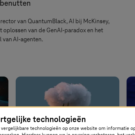
 benutten
rector van QuantumBlack, AI bij McKinsey,
t oplossen van de GenAI-paradox en het
l van AI-agenten.
rtgelijke technologieën
vergelijkbare technologieën op onze website om informatie op
 verwerken. Hierdoor kunnen we je ervaring verbeteren, het ver