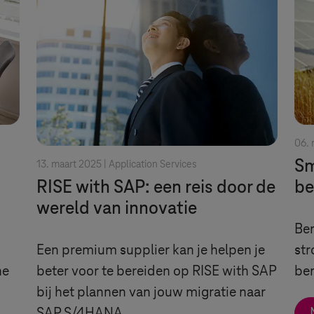
06. 
Sm
13. maart 2025 |
Application Services
RISE with SAP: een reis door de
be
wereld van innovatie
Ben
Een premium supplier kan je helpen je
str
he
beter voor te bereiden op RISE with SAP
ben
bij het plannen van jouw migratie naar
SAP S/4HANA.