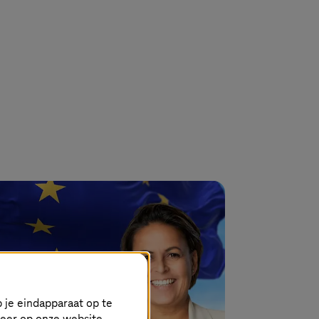
 je eindapparaat op te
keer op onze website