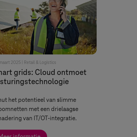
maart 2025 |
Retail & Logistics
art grids: Cloud ontmoet
sturingstechnologie
ut het potentieel van slimme
oomnetten met een drielaagse
adering van IT/OT-integratie.
Meer informatie