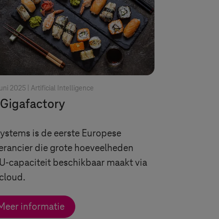
juni 2025 |
Artificial Intelligence
 Gigafactory
Systems
is de eerste Europese
erancier die grote hoeveelheden
-capaciteit beschikbaar maakt via
cloud.
Meer informatie