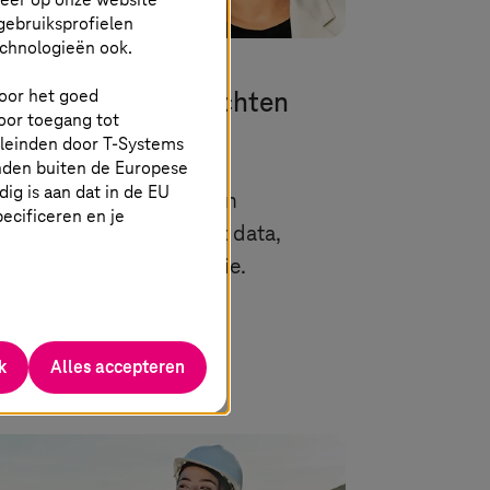
gebruiksprofielen
echnologieën ook.
mei 2025 |
Sovereign Cloud
 voor het goed
ropese Cloud? Wachten
oor toegang tot
eft niet.
eleinden door
T-Systems
nden buiten de Europese
g is aan dat in de EU
reldwijde ontwikkelingen
specificeren en je
randeren de omgang met data,
vereiniteit en technologie.
Meer informatie
k
Alles accepteren