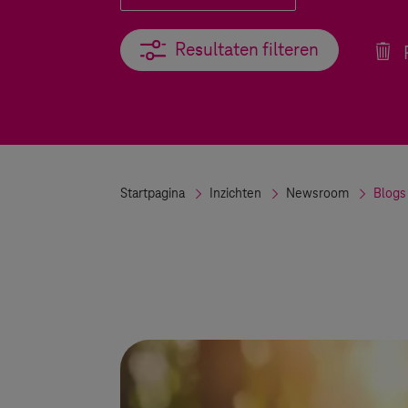
Resultaten filteren
Resultaten filteren
R
Startpagina
Inzichten
Newsroom
Blogs