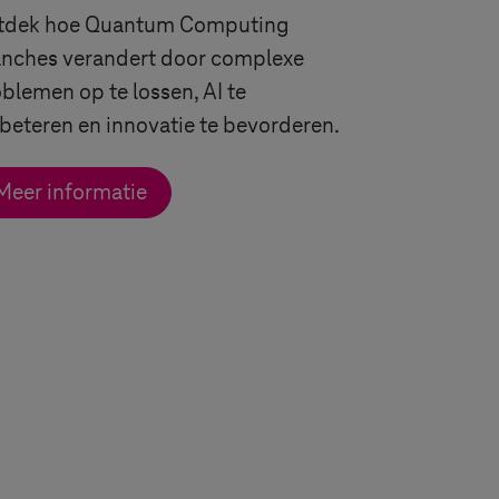
tdek hoe Quantum Computing
anches verandert door complexe
blemen op te lossen, AI te
beteren en innovatie te bevorderen.
Meer informatie
ngle arrow
double arrow