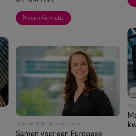
Meer informatie
11. j
Ma
k
31. januari 2025 |
Sovereign Cloud
Samen voor een Europese