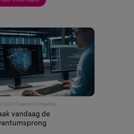
uli 2024 |
Quantum Computing
ak vandaag de
wantumsprong