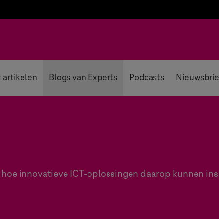
 artikelen
Blogs van Experts
Podcasts
Nieuwsbrie
 en hoe innovatieve ICT-oplossingen daarop kunnen in