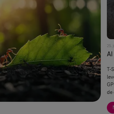
25. 
AI
T-
lev
GPU
de 