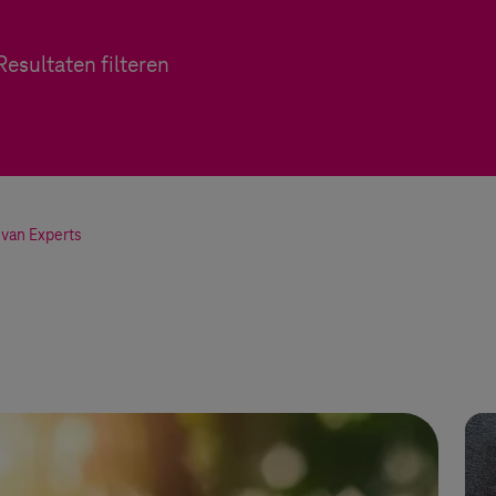
esultaten filteren
 van Experts