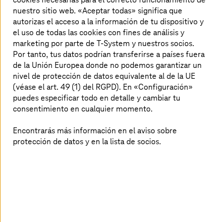
acuerdo de un millón de dólares con el Departamento de
nuestro sitio web. «Aceptar todas» significa que
Servicios Financieros del Estado de Nueva York (DFS).
autorizas el acceso a la información de tu dispositivo y
el uso de todas las cookies con fines de análisis y
Equifax, otra agencia de referencia de crédito
marketing por parte de T-System y nuestros socios.
estadounidense, sufrió una filtración de información en
2017 debido a una brecha de seguridad en un portal web
Por tanto, tus datos podrían transferirse a países fuera
que le costó 1400 millones de dólares en importes de
de la Unión Europea donde no podemos garantizar un
conciliación. Lee más al respecto
aquí
.
nivel de protección de datos equivalente al de la UE
(véase el art. 49 (1) del RGPD). En «Configuración»
Las herramientas de pruebas de penetración podrían
puedes especificar todo en detalle y cambiar tu
haber descubierto las vulnerabilidades de seguridad en
consentimiento en cualquier momento.
una fase temprana y evitado los perjuicios derivados de
sus consecuencias.
Encontrarás más información en el aviso sobre
protección de datos y en la lista de socios.
¿Cómo funcionan las pruebas de
penetración?
Las pruebas de penetración suele realizarlas el equipo de
seguridad como se explica a continuación: