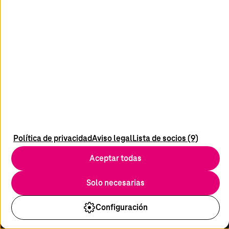
5
Broken Access Control Report, 2021, OWASP
youtube
x
linkedin
instagram
tiktok
Newsletter
Política de privacidad
Aviso legal
Lista de socios (9)
Blog
Aceptar todas
Medios
Sobre esta Web
Solo necesarias
Contacto
Política de Privacidad
Configuración
Descargo de responsabilidad
Proveedores