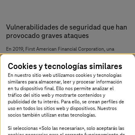
Vulnerabilidades de seguridad que han
provocado graves ataques
En 2019, First American Financial Corporation, una
empresa estadounidense de servicios financieros, se vio
afectada por una filtración de datos que divulgó unos
Cookies y tecnologías similares
4
885 millones de documentos confidenciales.
Estos
documentos incluían números de cuenta de clientes,
En nuestro sitio web utilizamos cookies y tecnologías
extractos bancarios, expedientes hipotecarios, etc.
similares para almacenar, leer y procesar información
en tu dispositivo final. Ello nos permite analizar el
Todos estos documentos estaban almacenados en una
tráfico del sitio web y mostrarte contenidos y
página del sitio web de la empresa y destinados al acceso
publicidad de tu interés. Para ello, se crean perfiles de
de determinados usuarios. Sin embargo, cualquiera que
uso en todos los sitios web y dispositivos. Nuestros
consiguiera encontrar el enlace a esta página podía
socios también utilizan estas tecnologías.
acceder a estos datos sensibles de los clientes. Este es
un caso simple de un problema de autenticación que fue
Si seleccionas «Solo las necesarias», solo aceptarás las
instrumentalizado. En 2023, la empresa llegó a un
cookies necesarias para el correcto funcionamiento de