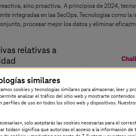
eactiva, sino proactiva. A principios de 2024, tecno
mente integradas en las SecOps. Tecnologías como la in
onjunto, procesar mejor los datos y eliminar eficaz
vas relativas a
idad
ologías similares
guridad (SOC) moderno
izamos cookies y tecnologías similares para almacenar, leer y p
eguridad, sino también
s permite analizar el tráfico del sitio web y mostrarte contenidos
an perfiles de uso en todos los sitios web y dispositivos. Nuestro
miento, información y
d obsoletos, los
necesarias», solo aceptarás las cookies necesarias para el corr
 a demasiados retos
ar todas» significa que autorizas el acceso a la información de t
avalancha constante de