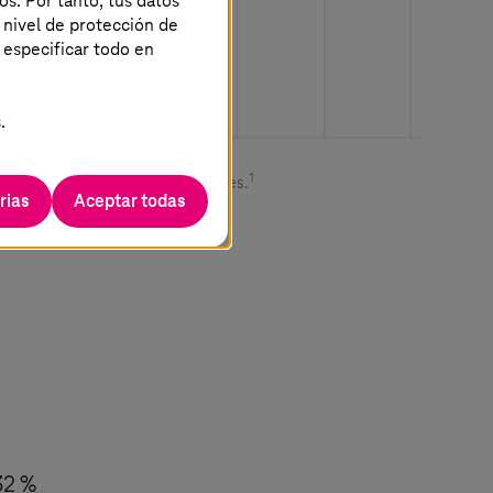
os. Por tanto, tus datos
 nivel de protección de
 especificar todo en
.
1
eraciones de seguridad tradicionales.
rias
Aceptar todas
32 %