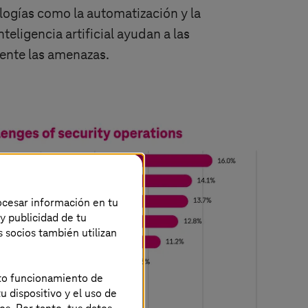
logías como la automatización y la
teligencia artificial ayudan a las
mente las amenazas.
rocesar información en tu
 y publicidad de tu
s socios también utilizan
ecto funcionamiento de
u dispositivo y el uso de