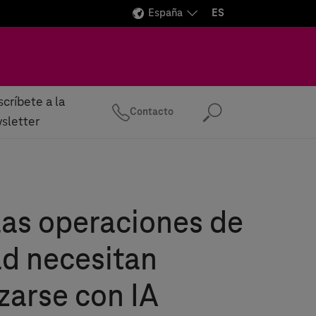
España
ES
críbete a la
Contacto
Buscar
sletter
las operaciones de
d necesitan
arse con IA