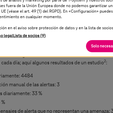
es de análisis y marketing por parte de T-System y nuestros soci
aíses fuera de la Unión Europea donde no podemos garantizar un
a UE (véase el art. 49 (1) del RGPD). En «Configuración» puedes
sentimiento en cualquier momento.
l contexto es siempre
d se basan
ón en el aviso sobre protección de datos y en la lista de socios
ligencia sobre amenazas
so legal
Lista de socios (9)
embargo, la avalancha de
He aquí algunos retos para las op
Solo necesa
alta de contexto
ar los riesgos.
2
s cada día; aquí algunos resultados de un estudio
:
ariamente: 4484
ión manual de las alertas: 3
s diariamente: 33 %
3 %
mensajes de alerta que no representan una amenaza: 