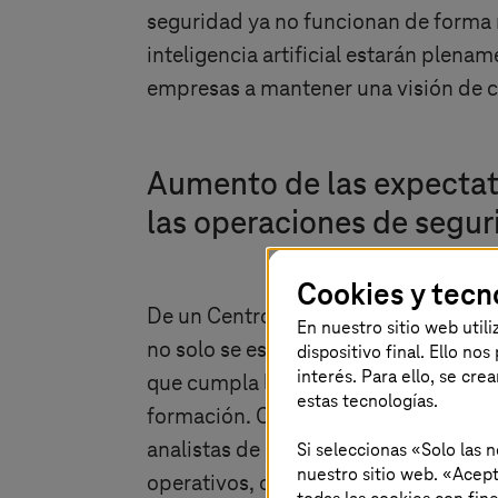
seguridad ya no funcionan de forma r
inteligencia artificial estarán plena
empresas a mantener una visión de c
Aumento de las expectati
las operaciones de segur
Cookies y tecn
De un Centro de Operaciones de Se
En nuestro sitio web util
no solo se espera que garantice la s
dispositivo final. Ello no
interés. Para ello, se cre
que cumpla los requisitos de cumpli
estas tecnologías.
formación. Con sistemas de segurida
Si seleccionas «Solo las 
analistas de seguridad se enfrentan
nuestro sitio web. «Acept
operativos, como por ejemplo, una 