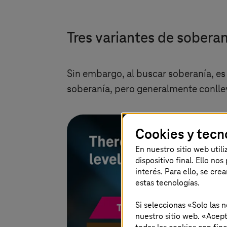
Tres variantes de soberan
Sin embargo, al buscar soberanía, es 
soberanía, pero generalmente conlle
Cookies y tecn
En nuestro sitio web util
dispositivo final. Ello no
interés. Para ello, se cre
estas tecnologías.
Si seleccionas «Solo las 
nuestro sitio web. «Acept