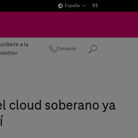
España
ES
críbete a la
Contacto
Buscar
sletter
el cloud soberano ya
í