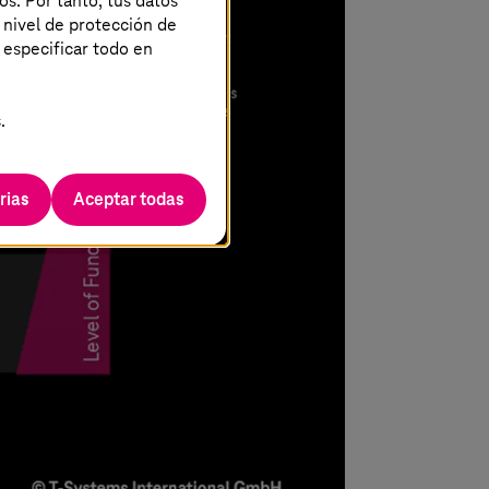
os. Por tanto, tus datos
 nivel de protección de
 especificar todo en
.
rias
Aceptar todas