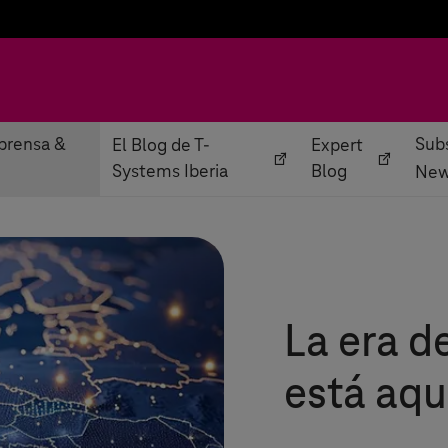
prensa &
Subs
El Blog de T-
Expert
Systems Iberia
Blog
New
La era d
está aqu