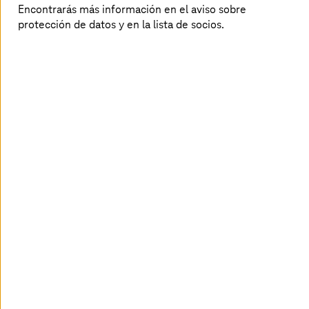
Encontrarás más información en el aviso sobre
protección de datos y en la lista de socios.
Si te interesa conocer experiencias reales y aprender de
expertos en el sector, te recomendamos asistir a la
mesa
de "Casos de éxito en las ciudades"
, el
9 de abril a las
13:40h
, donde
T-Systems
participará con un especialista.
Además, el equipo de J
osé Muñoz, Head of Public Local
and Regional Government de
T-Systems
, te puede
aportar su visión y conocimiento en el evento.
T-Systems
quiere compartir contigo este encuentro,
donde se hablará sobre las oportunidades y desafíos de la
Inteligencia Artificial (IA) en España y su impacto en la
transformación digital de las ciudades. Se presentarán
casos de uso sobre gemelos digitales, zonas de bajas
emisiones, movilidad inteligente, asistentes basados en