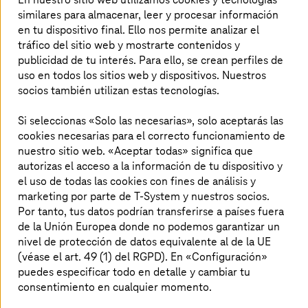
tres congresos nacionales organizados
similares para almacenar, leer y procesar información
anualmente por la RECI. Durante el congreso,
en tu dispositivo final. Ello nos permite analizar el
contaremos con una mesa de comunicación
tráfico del sitio web y mostrarte contenidos y
en el área de expositores
, donde nuestros
publicidad de tu interés. Para ello, se crean perfiles de
uso en todos los sitios web y dispositivos. Nuestros
expertos estarán a tu disposición para
socios también utilizan estas tecnologías.
compartir ideas y responder a tus preguntas.
Si seleccionas «Solo las necesarias», solo aceptarás las
cookies necesarias para el correcto funcionamiento de
nuestro sitio web. «Aceptar todas» significa que
autorizas el acceso a la información de tu dispositivo y
Nuestra participación
el uso de todas las cookies con fines de análisis y
marketing por parte de T-System y nuestros socios.
Por tanto, tus datos podrían transferirse a países fuera
de la Unión Europea donde no podemos garantizar un
nivel de protección de datos equivalente al de la UE
(véase el art. 49 (1) del RGPD). En «Configuración»
puedes especificar todo en detalle y cambiar tu
consentimiento en cualquier momento.