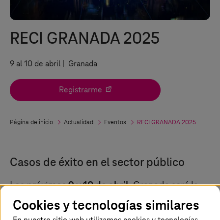
RECI GRANADA 2025
9 al 10 de abril | Granada
Registrarme
Página de inicio
Actualidad
Eventos
RECI GRANADA 2025
Casos de éxito en el sector público
Los próximos
9 y 10 de abril
, Granada será la
sede del
Comité Técnico de la Red Española
Cookies y tecnologías similares
de Ciudades Inteligentes (RECI)
, uno de los
En nuestro sitio web utilizamos cookies y tecnologías